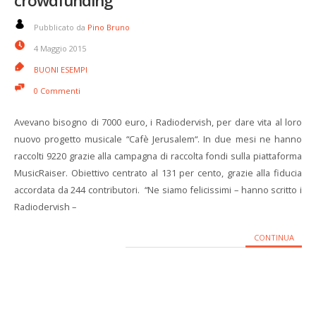
crowdfunding
Pubblicato da
Pino Bruno
4 Maggio 2015
BUONI ESEMPI
0 Commenti
Avevano bisogno di 7000 euro, i Radiodervish, per dare vita al loro
nuovo progetto musicale “Cafè Jerusalem“. In due mesi ne hanno
raccolti 9220 grazie alla campagna di raccolta fondi sulla piattaforma
MusicRaiser. Obiettivo centrato al 131 per cento, grazie alla fiducia
accordata da 244 contributori. “Ne siamo felicissimi – hanno scritto i
Radiodervish –
CONTINUA