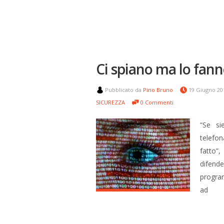
Ci spiano ma lo fann
Pubblicato da
Pino Bruno
19 Giugno 2
SICUREZZA
0 Commenti
“Se si
telefon
fatto”
difend
program
ad