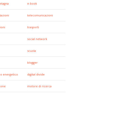
etagna
e-book
tazioni
telecomunicazioni
ioni
trasporti
social network
scuola
blogger
io energetico
digital divide
hone
motore di ricerca