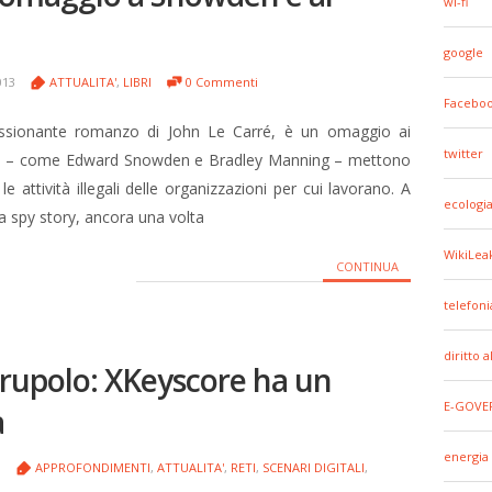
wi-fi
google
013
ATTUALITA'
,
LIBRI
0 Commenti
Facebo
ppassionante romanzo di John Le Carré, è un omaggio ai
twitter
che – come Edward Snowden e Bradley Manning – mettono
e attività illegali delle organizzazioni per cui lavorano. A
ecologi
la spy story, ancora una volta
WikiLea
CONTINUA
telefoni
diritto 
crupolo: XKeyscore ha un
E-GOVE
a
energia
3
APPROFONDIMENTI
,
ATTUALITA'
,
RETI
,
SCENARI DIGITALI
,