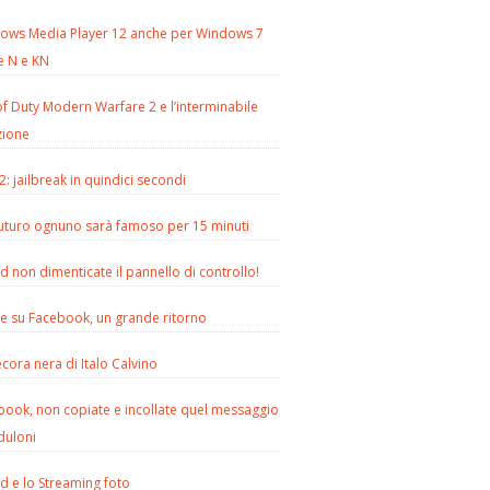
ows Media Player 12 anche per Windows 7
e N e KN
of Duty Modern Warfare 2 e l’interminabile
zione
2: jailbreak in quindici secondi
futuro ognuno sarà famoso per 15 minuti
d non dimenticate il pannello di controllo!
le su Facebook, un grande ritorno
cora nera di Italo Calvino
book, non copiate e incollate quel messaggio
duloni
d e lo Streaming foto