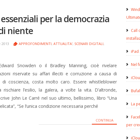
Wind
 essenziali per la democrazia
Ultimat
di niente
Call 
installa
 2013
APPROFONDIMENTI
,
ATTUALITA'
,
SCENARI DIGITALI
,
iPad 
Nel 
’Edward Snowden o il Bradley Manning, cioè rivelare
zioni riservate su affari illeciti e corruzione a causa di
iClou
ti di coscienza, costa molto caro. Essere whistleblower
ca rischiare l’esilio, la galera, a volte la vita. D’altronde,
Bufa
rive John Le Carré nel suo ultimo, bellissimo, libro “Una
La pe
delicata”, “Se l’unica condizione necessaria perché
Face
CONTINUA
per cre
iClou