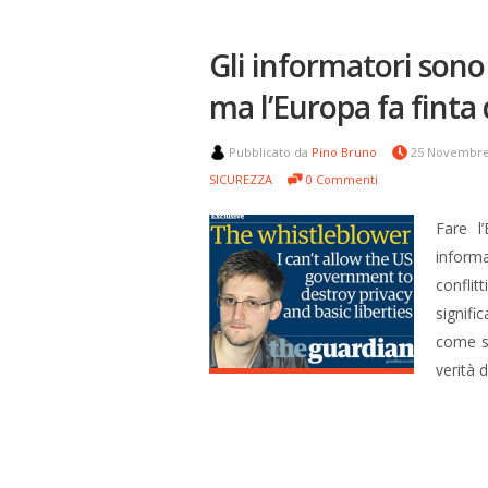
Gli informatori sono
ma l’Europa fa finta 
Pubblicato da
Pino Bruno
25 Novembre
SICUREZZA
0 Commenti
Fare l
informa
conflit
signifi
come sc
verità 