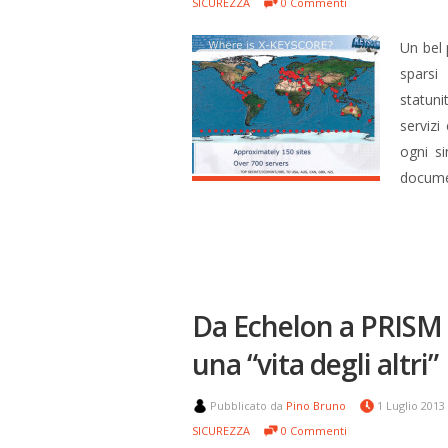
SICUREZZA
0 Commenti
Un bel 
sparsi
statuni
servizi 
ogni si
docum
Da Echelon a PRISM 
una “vita degli altri”
Pubblicato da
Pino Bruno
1 Luglio 2013
SICUREZZA
0 Commenti