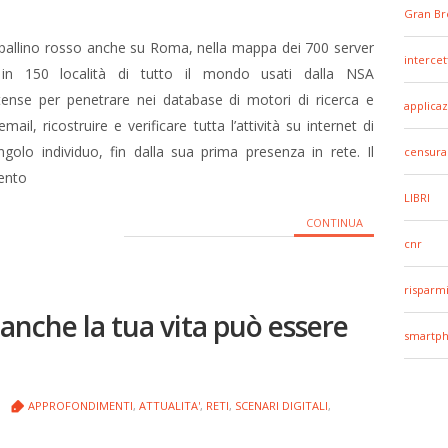
Gran Br
pallino rosso anche su Roma, nella mappa dei 700 server
intercet
 in 150 località di tutto il mondo usati dalla NSA
tense per penetrare nei database di motori di ricerca e
applicaz
email, ricostruire e verificare tutta l’attività su internet di
ngolo individuo, fin dalla sua prima presenza in rete. Il
censura
ento
LIBRI
CONTINUA
cnr
risparm
anche la tua vita può essere
smartp
APPROFONDIMENTI
,
ATTUALITA'
,
RETI
,
SCENARI DIGITALI
,