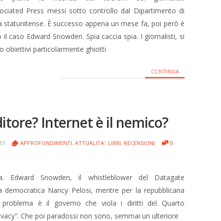
sociated Press messi sotto controllo dal Dipartimento di
ia statunitense. È successo appena un mese fa, poi però è
 il caso Edward Snowden. Spia caccia spia. I giornalisti, si
o obiettivi particolarmente ghiotti
CONTINUA
tore? Internet è il nemico?
013
APPROFONDIMENTI
,
ATTUALITA'
,
LIBRI
,
RECENSIONI
0
ica. Edward Snowden, il whistleblower del Datagate
 la democratica Nancy Pelosi, mentre per la repubblicana
problema è il governo che viola i diritti del Quarto
ivacy”. Che poi paradossi non sono, semmai un ulteriore