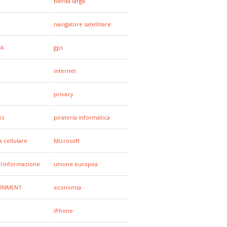
banda larga
navigatore satellitare
ok
gps
internet
a
privacy
ks
pirateria informatica
a cellulare
Microsoft
all'informazione
unione europea
RNMENT
economia
iPhone