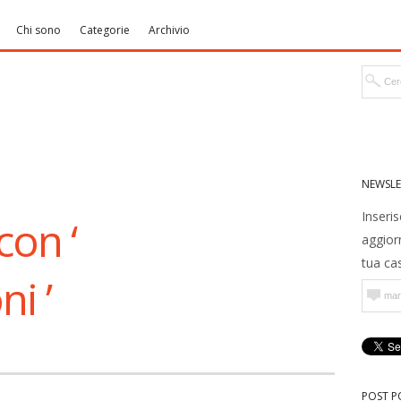
Chi sono
Categorie
Archivio
NEWSLE
Inseris
con ‘
aggior
tua cas
ni ’
POST P