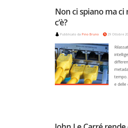
Non ci spiano ma ci
c’è?
Pubblicato da
Pino Bruno
29 Ottobre 2
Rilassa
intelli
differe
metadat
tempo. 
e delle
John Le Carré rende