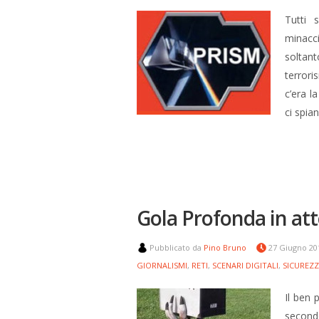
Tutti 
minacc
soltant
terrori
c’era l
ci spi
Gola Profonda in atte
Pubblicato da
Pino Bruno
27 Giugno 2
GIORNALISMI
,
RETI
,
SCENARI DIGITALI
,
SICUREZ
Il ben 
second