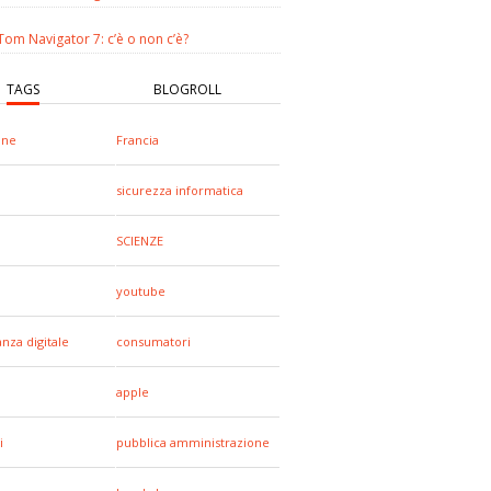
om Navigator 7: c’è o non c’è?
TAGS
BLOGROLL
one
Francia
sicurezza informatica
SCIENZE
youtube
anza digitale
consumatori
apple
i
pubblica amministrazione