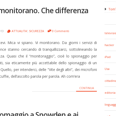
 monitorano. Che differenza
TomT
013
ATTUALITA'
,
SICUREZZA
0 Commenti
televisi
tevi. Mica vi spiano. Vi monitorano. Da giorni i servizi di
hacker
gence stanno cercando di tranquillizzarci, sottolineando la
nza. Quasi che il “monitoraggio”, cioè lo spionaggio per
iPad
i, sia eticamente più accettabile dello spionaggio di un
Usa
Quello, per intenderci, delle “Vite degli altri”, dei microfoni
 cuffie, dell’ascolto parola per parola. Ah com’era
cittadin
CONTINUA
editoria
linguagg
 omaggio a Snowden e ai