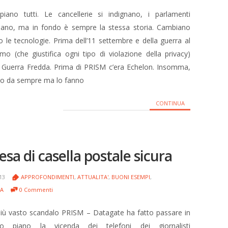
spiano tutti. Le cancellerie si indignano, i parlamenti
iano, ma in fondo è sempre la stessa storia. Cambiano
o le tecnologie. Prima dell’11 settembre e della guerra al
smo (che giustifica ogni tipo di violazione della privacy)
a Guerra Fredda. Prima di PRISM c’era Echelon. Insomma,
ano da sempre ma lo fanno
CONTINUA
sa di casella postale sicura
013
APPROFONDIMENTI
,
ATTUALITA'
,
BUONI ESEMPI
,
ZA
0 Commenti
più vasto scandalo PRISM – Datagate ha fatto passare in
o piano la vicenda dei telefoni dei giornalisti