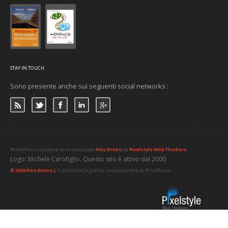
STAY IN TOUCH
Sono presente anche sui seguenti social networks :
WordPress ospitato e tema creato per
Pino Bruno
da
Pixelstyle Web Thinkers
Logo: Michele Carofiglio. Questo sito è attivo dal 2000
© 2026 Pino Bruno |
Il marchio e la grafica sono proprietà di Pino Bruno