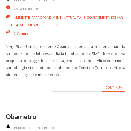
25 Gennaio 2009
AMBIENTE
,
APPROFONDIMENTI
,
ATTUALITA'
,
E-GOVERNMENT
,
SCENARI
DIGITALI
,
SCIENZE
,
SICUREZZA
2 Commenti
Negli Stati Uniti il presidente Obama si impegna a ridimensionare lo
strapotere delle lobbies. In Italia i lobbisti della SIAE sfornano una
proposta di legge bella e fatta, che – secondo Altroconsumo –
sarebbe già stata sottoposta al neonato Comitato Tecnico contro la
pirateria digitale e multimediale.
CONTINUA
Obametro
Pubblicato da Pino Bruno