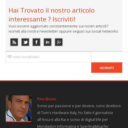
Hai Trovato il nostro articolo
interessante ? Iscriviti!
Vuoi essere aggiornato constantemente sui nostri articoli?
iscriviti alla nostra newsletter oppure seguici sui social networks
Pino Bruno
Scrivo per passione e per dovere, sono direttore
di Tom's Hardware Italy, ho fatto il giornalista
all'Ansa e alla Rai e scrivo di digital life per
Mondadori Informatica e Sperling&Kupfer