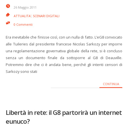
26 Maggio 2011
ATTUALITA'
,
SCENARI DIGITALI
0 Commenti
Era inevitabile che finisse così, con un nulla di fatto. L’eG8 convocato
alle Tuileries dal presidente francese Nicolas Sarkozy per imporre
una regolamentazione governativa globale della rete, si è concluso
senza un documento finale da sottoporre al G8 di Deauville.
Potremmo dire che ci è andata bene, perché gli intenti censori di
Sarkozy sono stati
CONTINUA
Libertà in rete: il G8 partorirà un internet
eunuco?