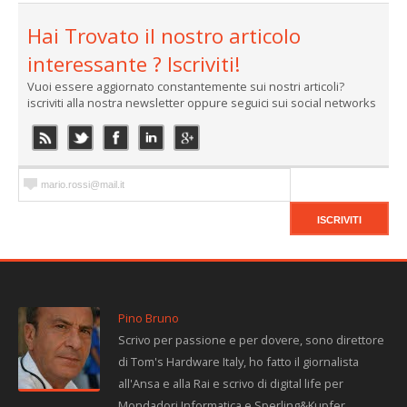
Hai Trovato il nostro articolo
interessante ? Iscriviti!
Vuoi essere aggiornato constantemente sui nostri articoli?
iscriviti alla nostra newsletter oppure seguici sui social networks
Pino Bruno
Scrivo per passione e per dovere, sono direttore
di Tom's Hardware Italy, ho fatto il giornalista
all'Ansa e alla Rai e scrivo di digital life per
Mondadori Informatica e Sperling&Kupfer