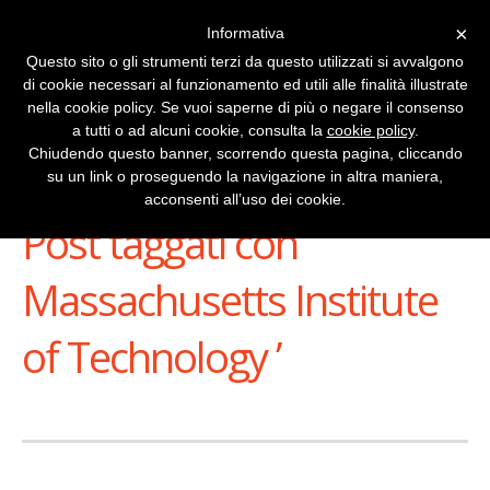
×
Informativa
Questo sito o gli strumenti terzi da questo utilizzati si avvalgono
di cookie necessari al funzionamento ed utili alle finalità illustrate
nella cookie policy. Se vuoi saperne di più o negare il consenso
a tutti o ad alcuni cookie, consulta la
cookie policy
.
Chiudendo questo banner, scorrendo questa pagina, cliccando
su un link o proseguendo la navigazione in altra maniera,
Stai Visualizzando
acconsenti all’uso dei cookie.
Post taggati con ‘
Massachusetts Institute
of Technology ’