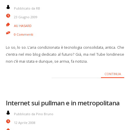
Pubblicato da RB
23 Giugno 2009
AU HASARD
0 Commenti
Lo so, lo so. L’aria condizionata è tecnologia consolidata, antica. Che
c’entra nel mio blog dedicato al futuro? Già, ma nel Tube londinese
non c’è mai stata e dunque, se arriva, fa notizia.
CONTINUA
Internet sui pullman e in metropolitana
Pubblicato da Pino Bruno
12 Aprile 2008