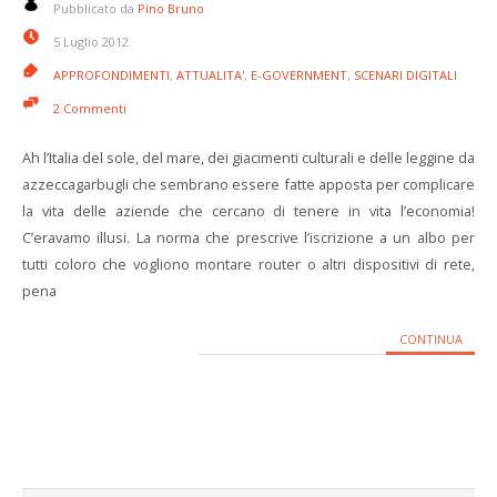
Pubblicato da
Pino Bruno
5 Luglio 2012
APPROFONDIMENTI
,
ATTUALITA'
,
E-GOVERNMENT
,
SCENARI DIGITALI
2 Commenti
Ah l’Italia del sole, del mare, dei giacimenti culturali e delle leggine da
azzeccagarbugli che sembrano essere fatte apposta per complicare
la vita delle aziende che cercano di tenere in vita l’economia!
C’eravamo illusi. La norma che prescrive l’iscrizione a un albo per
tutti coloro che vogliono montare router o altri dispositivi di rete,
pena
CONTINUA