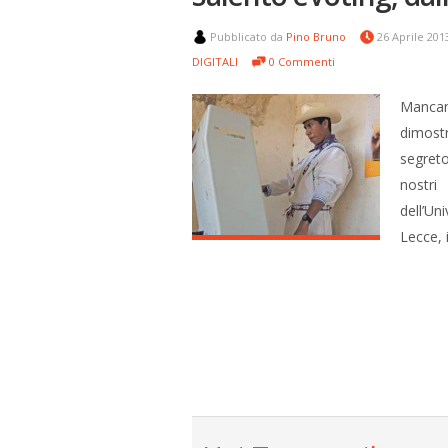
Pubblicato da
Pino Bruno
26 Aprile 20
DIGITALI
0 Commenti
Mancan
dimostr
segreto
nostri
dell’Un
Lecce, 