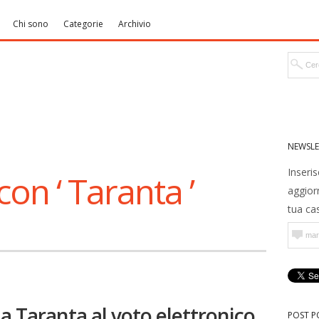
Chi sono
Categorie
Archivio
NEWSLE
Inseris
con ‘ Taranta ’
aggior
tua cas
la Taranta al voto elettronico
POST P