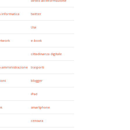
diritto all'informazione
a informatica
twitter
Usa
network
e-book
cittadinanza digitale
a amministrazione
trasporti
ioni
blogger
e
iPad
ok
smartphone
censura