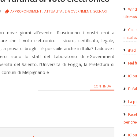
Wind
13
APPROFONDIMENTI
,
ATTUALITA'
,
E-GOVERNMENT
,
SCENARI
Ultimat
Call 
o nove giorni all’evento. Riusciranno i nostri eroi a
installa
are che il voto elettronico – sicuro, certificato, legale,
, a prova di brogli – è possibile anche in Italia? Laddove i
iPad 
 eroi sono lo staff del Laboratorio di eGovernment
Nel 
iversità del Salento, l’Università di Foggia, la Prefettura di
i comuni di Melpignano e
iClou
CONTINUA
Bufa
La pe
Face
per cre
iClou