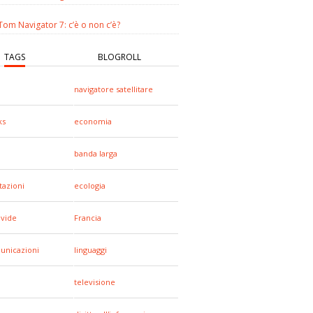
om Navigator 7: c’è o non c’è?
TAGS
BLOGROLL
navigatore satellitare
ks
economia
banda larga
tazioni
ecologia
ivide
Francia
unicazioni
linguaggi
televisione