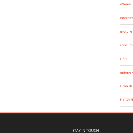
iPhone
internet
motore 
consuma
LIBRI
unione 
Gran Br
E-GOVE
STAY IN TOUCH