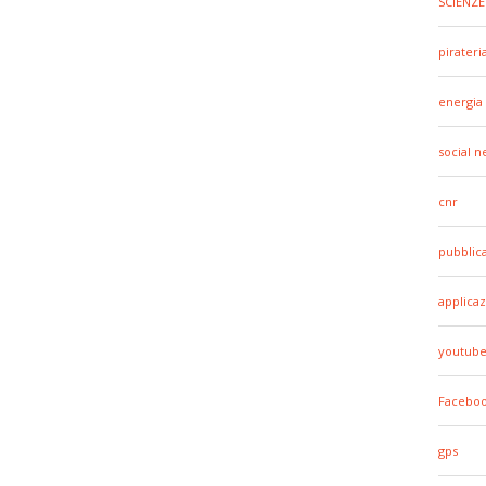
SCIENZE
pirateri
energia
social 
cnr
pubblic
applicaz
youtub
Facebo
gps