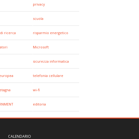
privacy
scuola
di ricerca
risparmio energetico
tori
Microsoft
sicurezza informatica
europea
telefonia cellulare
etagna
wi-fi
RNMENT
editoria
CALENDARIO