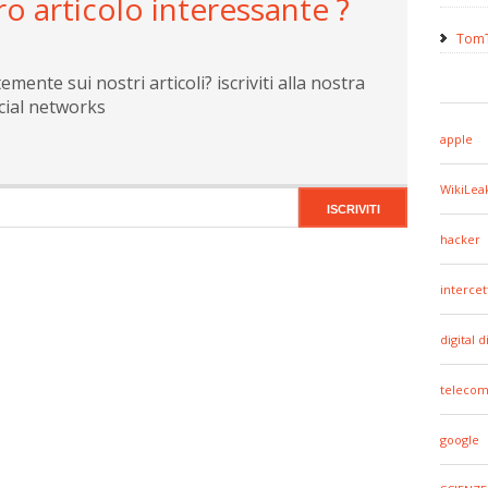
ro articolo interessante ?
TomT
ente sui nostri articoli? iscriviti alla nostra
cial networks
apple
WikiLea
hacker
intercet
digital d
telecom
google