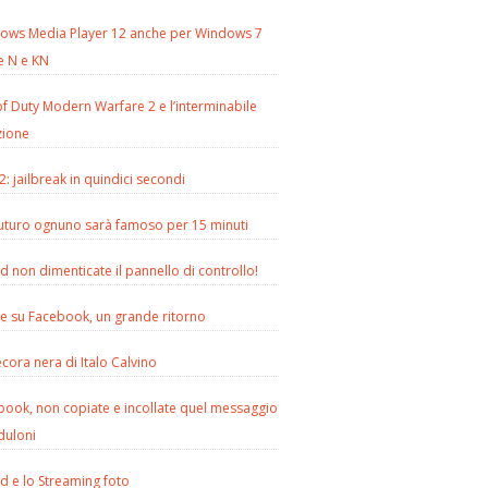
ows Media Player 12 anche per Windows 7
e N e KN
of Duty Modern Warfare 2 e l’interminabile
zione
2: jailbreak in quindici secondi
futuro ognuno sarà famoso per 15 minuti
d non dimenticate il pannello di controllo!
le su Facebook, un grande ritorno
cora nera di Italo Calvino
book, non copiate e incollate quel messaggio
duloni
d e lo Streaming foto