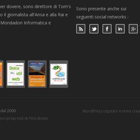
per dovere, sono direttore di Tom's
Sono presente anche sui
 il giornalista all'Ansa e alla Rai e
seguenti social networks :
per Mondadori Informatica e
 dal 2000
WordPress ospitato e tema cre
sono proprietà di Pino Bruno