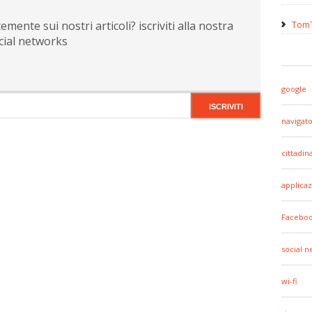
ente sui nostri articoli? iscriviti alla nostra
TomT
cial networks
google
navigato
cittadin
applicaz
Facebo
social 
wi-fi