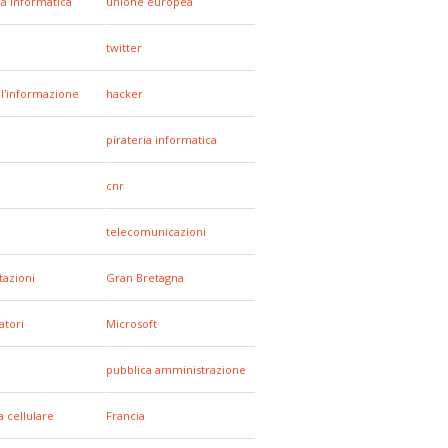
za informatica
unione europea
a
twitter
all'informazione
hacker
e
pirateria informatica
cnr
telecomunicazioni
tazioni
Gran Bretagna
tori
Microsoft
pubblica amministrazione
a cellulare
Francia