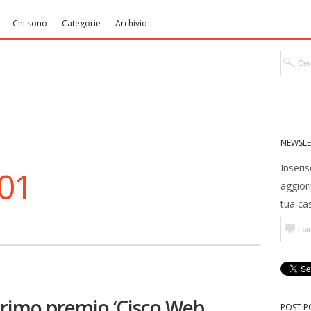
Chi sono
Categorie
Archivio
NEWSLE
Inseris
001
aggior
tua cas
primo premio ‘Cisco Web
POST P