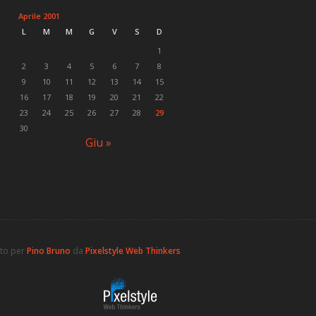
Aprile 2001
L
M
M
G
V
S
D
1
2
3
4
5
6
7
8
9
10
11
12
13
14
15
16
17
18
19
20
21
22
23
24
25
26
27
28
29
30
Giu »
ato per
Pino Bruno
da
Pixelstyle Web Thinkers