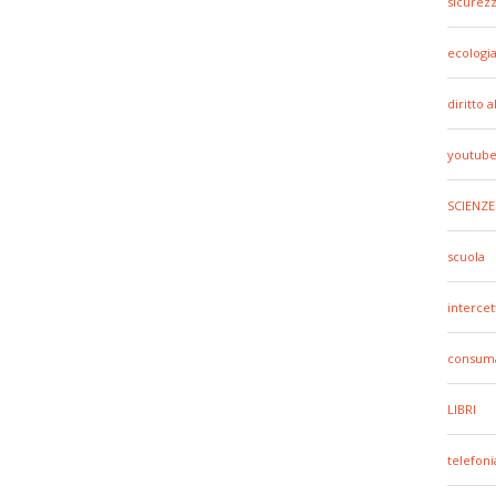
sicurez
ecologi
diritto 
youtub
SCIENZE
scuola
intercet
consuma
LIBRI
telefoni