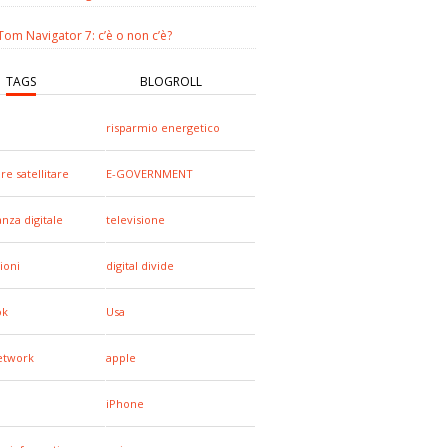
om Navigator 7: c’è o non c’è?
TAGS
BLOGROLL
risparmio energetico
re satellitare
E-GOVERNMENT
anza digitale
televisione
ioni
digital divide
ok
Usa
network
apple
iPhone