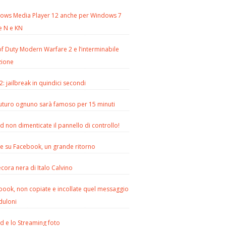
ows Media Player 12 anche per Windows 7
e N e KN
of Duty Modern Warfare 2 e l’interminabile
zione
2: jailbreak in quindici secondi
futuro ognuno sarà famoso per 15 minuti
d non dimenticate il pannello di controllo!
le su Facebook, un grande ritorno
cora nera di Italo Calvino
book, non copiate e incollate quel messaggio
duloni
d e lo Streaming foto