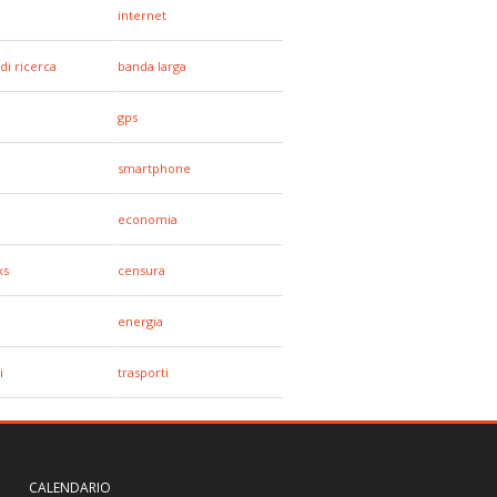
internet
di ricerca
banda larga
gps
smartphone
economia
ks
censura
energia
i
trasporti
CALENDARIO