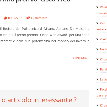
Wind
Ultimat
01
RECENSIONI
1 Commento
Call 
l Rettore del Politecnico di Milano, Adriano De Maio, ha
installa
ino Bruno, il primo premio “Cisco Web Award” per una serie
iPad 
di Internet e delle sue potenzialità nel mondo del lavoro e
Nel 
CONTINUA
iClou
Bufa
La pe
Face
per cre
ro articolo interessante ?
iClou