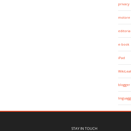
privacy
motore 
editoria
e-book
iPad
WikiLea
blogger
linguagg
STAY IN TOUCH