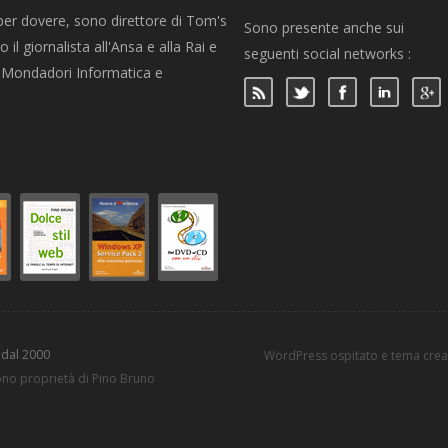
per dovere, sono direttore di Tom's
Sono presente anche sui
 il giornalista all'Ansa e alla Rai e
seguenti social networks :
per Mondadori Informatica e
 dal 2000
WordPress ospitato e tema cre
sono proprietà di Pino Bruno