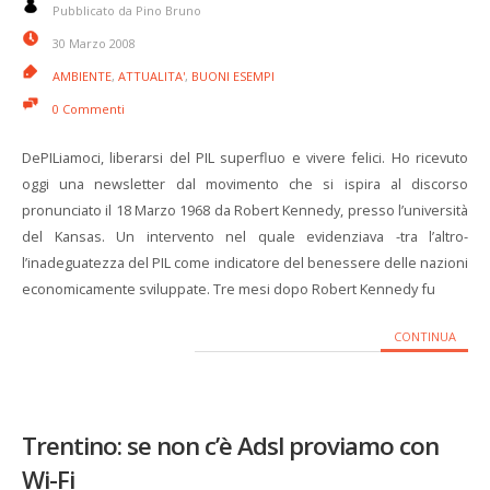
Pubblicato da Pino Bruno
30 Marzo 2008
AMBIENTE
,
ATTUALITA'
,
BUONI ESEMPI
0 Commenti
DePILiamoci, liberarsi del PIL superfluo e vivere felici. Ho ricevuto
oggi una newsletter dal movimento che si ispira al discorso
pronunciato il 18 Marzo 1968 da Robert Kennedy, presso l’università
del Kansas. Un intervento nel quale evidenziava -tra l’altro-
l’inadeguatezza del PIL come indicatore del benessere delle nazioni
economicamente sviluppate. Tre mesi dopo Robert Kennedy fu
CONTINUA
Trentino: se non c’è Adsl proviamo con
Wi-Fi