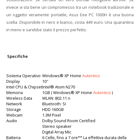
invece vi sta bene un compromesso tra un notebook tradizionale e
un oggetto veramente portatile, Asus Eee PC 1000H è una buona
scelta. Disponibile in nero e bianco, costa 449 euro. Una quarantina
in meno e sarebbe stato il prezzo perfetto.
Specifiche
Sistema Operativo
Windows® XP Home
Autentico
Display
10″
Intel CPU & Chipset
Intel® Atom N270
Memoria
1GB ( Windows® XP Home
Autentico
)
Wireless Data
WLAN: 802.11 n
Network
Bluetooth: SI
Storage
HDD 160GB
Webcam
1.3M Pixel
Audio
Dolby Sound Room Certified
Stereo speaker
Digital Array Mic
Batteria
6 Celle, fino a 7 ore** La effettiva durata della