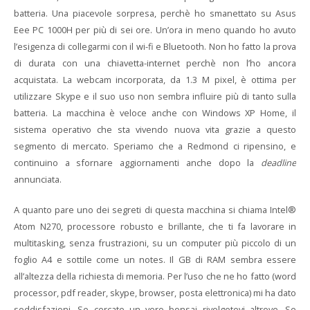
batteria. Una piacevole sorpresa, perchè ho smanettato su Asus
Eee PC 1000H per più di sei ore. Un’ora in meno quando ho avuto
l’esigenza di collegarmi con il wi-fi e Bluetooth. Non ho fatto la prova
di durata con una chiavetta-internet perchè non l’ho ancora
acquistata. La webcam incorporata, da 1.3 M pixel, è ottima per
utilizzare Skype e il suo uso non sembra influire più di tanto sulla
batteria. La macchina è veloce anche con Windows XP Home, il
sistema operativo che sta vivendo nuova vita grazie a questo
segmento di mercato. Speriamo che a Redmond ci ripensino, e
continuino a sfornare aggiornamenti anche dopo la
deadline
annunciata.
A quanto pare uno dei segreti di questa macchina si chiama Intel®
Atom N270, processore robusto e brillante, che ti fa lavorare in
multitasking, senza frustrazioni, su un computer più piccolo di un
foglio A4 e sottile come un notes. Il GB di RAM sembra essere
all’altezza della richiesta di memoria. Per l’uso che ne ho fatto (word
processor, pdf reader, skype, browser, posta elettronica) mi ha dato
soddisfazioni. Se cercate un vero bonsai rivolgetevi altrove. Se