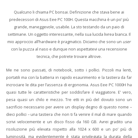
Qualcuno li chiama PC bonsai. Definizione che stava bene ai
predecessori di Asus Eee PC 100H. Questa macchina è un po’ più
grande, maneggevole, usabile. La sto testando da un paio di
settimane. Un oggetto interessante, nella sua lucida livrea bianca. Il
mio approccio all’hardware è pragmatico. Diciamo che sono un
user
con la puzza al naso e dunque non aspettatevi una recensione
tecnica, che potrete trovare altrove.
Me ne sono passati, di notebook, sotto i pollici. Piccoli ma lenti,
portatili ma con la batteria in rapido esaurimento e la tastiera da far
incrociare le dita per l’assenza di ergonomia. Asus Eee PC 1000H ha
quasi tutte le caratteristiche per soddisfare il viaggiatore. E’ vero,
pesa quasi un chilo e mezzo. Tre etti in più del dovuto sono un
sacrificio necessario per avere un display degno di questo nome –
dieci pollici – una tastiera che non ti fa venire il mal di mare quando
scrivi velocemente e un disco fisso da 160 GB. Avrei gradito una
risoluzione più elevata rispetto alla 1024 x 600 e un po’ più di
luminosità, ma evidentemente è stata privilegiata la durata della