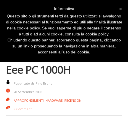
×
Informativa
Questo sito o gli strumenti terzi da questo utilizzati si avvalgono
di cookie necessari al funzionamento ed utili alle finalità illustrate
nella cookie policy. Se vuoi saperne di più o negare il consenso
a tutti o ad alcuni cookie, consulta la
cookie policy
.
Chiudendo questo banner, scorrendo questa pagina, cliccando
su un link o proseguendo la navigazione in altra maniera,
Due settimane con Asus
acconsenti all’uso dei cookie.
Eee PC 1000H
Pubblicato da Pino Bruno
28 Settembre 2008
APPROFONDIMENTI
,
HARDWARE
,
RECENSIONI
8 Commenti