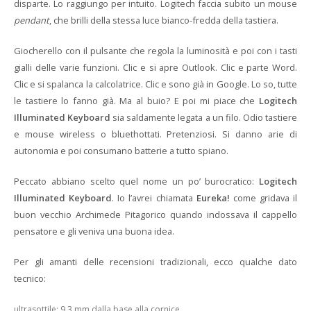
disparte. Lo raggiungo per intuito. Logitech faccia subito un mouse
pendant
, che brilli della stessa luce bianco-fredda della tastiera.
Giocherello con il pulsante che regola la luminosità e poi con i tasti
gialli delle varie funzioni. Clic e si apre Outlook. Clic e parte Word.
Clic e si spalanca la calcolatrice. Clic e sono già in Google. Lo so, tutte
le tastiere lo fanno già. Ma al buio? E poi mi piace che
Logitech
Illuminated Keyboard
sia saldamente legata a un filo. Odio tastiere
e mouse wireless o bluethottati. Pretenziosi. Si danno arie di
autonomia e poi consumano batterie a tutto spiano.
Peccato abbiano scelto quel nome un po’ burocratico:
Logitech
Illuminated Keyboard
. Io l’avrei chiamata
Eureka!
come gridava il
buon vecchio Archimede Pitagorico quando indossava il cappello
pensatore e gli veniva una buona idea.
Per gli amanti delle recensioni tradizionali, ecco qualche dato
tecnico:
ultrasottile: 9,3 mm dalla base alla cornice