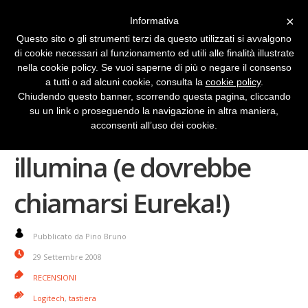
×
Informativa
Questo sito o gli strumenti terzi da questo utilizzati si avvalgono
di cookie necessari al funzionamento ed utili alle finalità illustrate
nella cookie policy. Se vuoi saperne di più o negare il consenso
a tutti o ad alcuni cookie, consulta la
cookie policy
.
Chiudendo questo banner, scorrendo questa pagina, cliccando
su un link o proseguendo la navigazione in altra maniera,
La tastiera che si
acconsenti all’uso dei cookie.
illumina (e dovrebbe
chiamarsi Eureka!)
Pubblicato da Pino Bruno
29 Settembre 2008
RECENSIONI
Logitech
,
tastiera