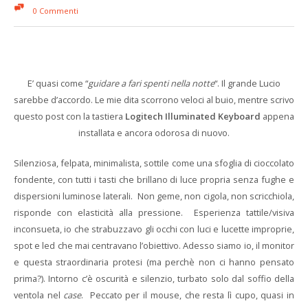
0 Commenti
E’ quasi come “
guidare a fari spenti nella notte
“. Il grande Lucio
sarebbe d’accordo. Le mie dita scorrono veloci al buio, mentre scrivo
questo post con la tastiera
Logitech Illuminated Keyboard
appena
installata e ancora odorosa di nuovo.
Silenziosa, felpata, minimalista, sottile come una sfoglia di cioccolato
fondente, con tutti i tasti che brillano di luce propria senza fughe e
dispersioni luminose laterali. Non geme, non cigola, non scricchiola,
risponde con elasticità alla pressione. Esperienza tattile/visiva
inconsueta, io che strabuzzavo gli occhi con luci e lucette improprie,
spot e led che mai centravano l’obiettivo. Adesso siamo io, il monitor
e questa straordinaria protesi (ma perchè non ci hanno pensato
prima?). Intorno c’è oscurità e silenzio, turbato solo dal soffio della
ventola nel
case
. Peccato per il mouse, che resta lì cupo, quasi in