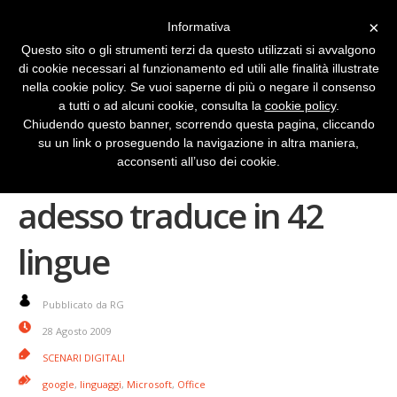
×
Informativa
Questo sito o gli strumenti terzi da questo utilizzati si avvalgono
di cookie necessari al funzionamento ed utili alle finalità illustrate
nella cookie policy. Se vuoi saperne di più o negare il consenso
a tutti o ad alcuni cookie, consulta la
cookie policy
.
Chiudendo questo banner, scorrendo questa pagina, cliccando
su un link o proseguendo la navigazione in altra maniera,
Google Documents
acconsenti all’uso dei cookie.
adesso traduce in 42
lingue
Pubblicato da RG
28 Agosto 2009
SCENARI DIGITALI
google
,
linguaggi
,
Microsoft
,
Office