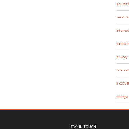
sicurez
censura
internet
diritto 
privacy
telecom
E-GOVE
energia
STAY IN TOUCH