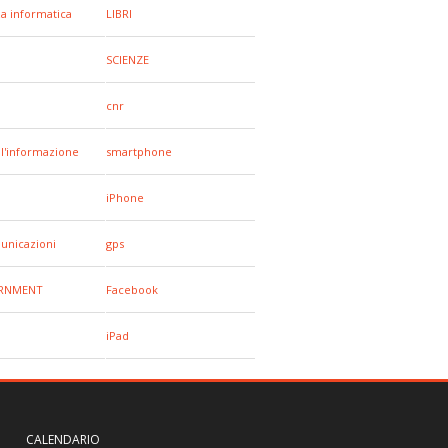
za informatica
LIBRI
SCIENZE
cnr
all'informazione
smartphone
iPhone
unicazioni
gps
RNMENT
Facebook
iPad
CALENDARIO