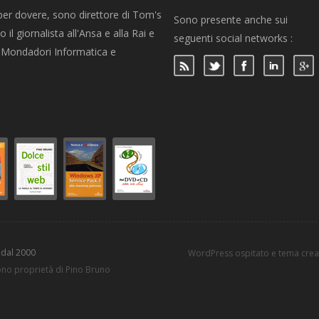
per dovere, sono direttore di Tom's
Sono presente anche sui
 il giornalista all'Ansa e alla Rai e
seguenti social networks :
per Mondadori Informatica e
 dal 2000
WordPress ospitato e tema cre
sono proprietà di Pino Bruno