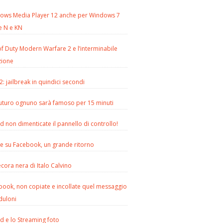
ows Media Player 12 anche per Windows 7
e N e KN
of Duty Modern Warfare 2 e l’interminabile
zione
2: jailbreak in quindici secondi
futuro ognuno sarà famoso per 15 minuti
d non dimenticate il pannello di controllo!
le su Facebook, un grande ritorno
cora nera di Italo Calvino
book, non copiate e incollate quel messaggio
duloni
d e lo Streaming foto