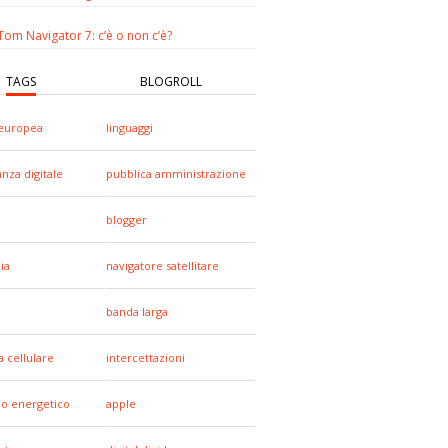
om Navigator 7: c’è o non c’è?
TAGS
BLOGROLL
europea
linguaggi
anza digitale
pubblica amministrazione
blogger
ia
navigatore satellitare
banda larga
a cellulare
intercettazioni
io energetico
apple