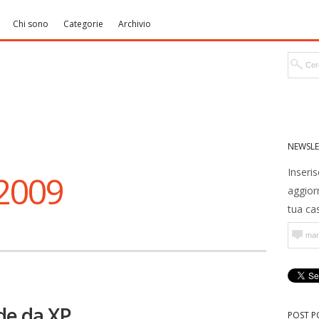
Chi sono
Categorie
Archivio
NEWSLE
Inseris
 2009
aggior
tua cas
de da XP
POST P