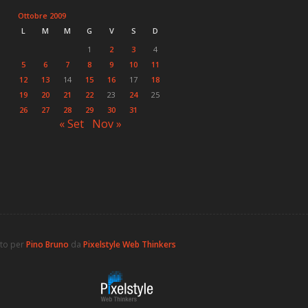
Ottobre 2009
L
M
M
G
V
S
D
1
2
3
4
5
6
7
8
9
10
11
12
13
14
15
16
17
18
19
20
21
22
23
24
25
26
27
28
29
30
31
« Set
Nov »
ato per
Pino Bruno
da
Pixelstyle Web Thinkers