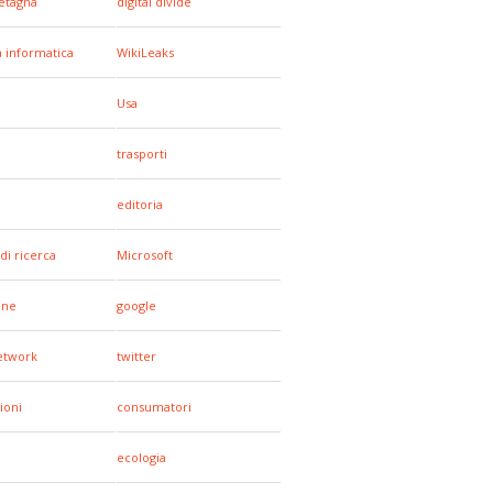
etagna
digital divide
a informatica
WikiLeaks
Usa
e
trasporti
editoria
di ricerca
Microsoft
one
google
network
twitter
ioni
consumatori
ecologia