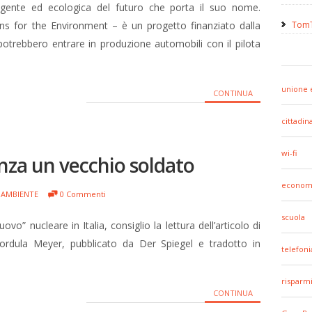
lligente ed ecologica del futuro che porta il suo nome.
 for the Environment – è un progetto finanziato dalla
TomT
otrebbero entrare in produzione automobili con il pilota
unione 
CONTINUA
cittadin
wi-fi
nza un vecchio soldato
econom
AMBIENTE
0 Commenti
scuola
uovo” nucleare in Italia, consiglio la lettura dell’articolo di
rdula Meyer, pubblicato da Der Spiegel e tradotto in
telefoni
risparm
CONTINUA