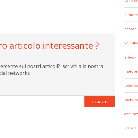
Gran Br
pirateri
hacker
ro articolo interessante ?
youtub
e-book
ente sui nostri articoli? iscriviti alla nostra
motore 
cial networks
televisi
social 
applicaz
Francia