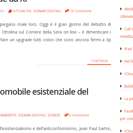
Wind
009
ATTUALITA'
,
SCENARI DIGITALI
13 Commenti
Ultimat
piegano male loro. Oggi è il gran giorno del debutto di
Call 
Ottolina sul Corriere della Sera on line – è dimenticare i
installa
 fare un upgrade tutti colori che sono ancora fermi a Xp
iPad 
CONTINUA
Nel 
iClou
Bufa
omobile esistenziale del
La pe
Face
AMBIENTE
,
SCENARI DIGITALI
,
SCIENZE
0 Commenti
per cre
l’esistenzialismo e dell’anticonformismo, Jean Paul Sartre,
iClou