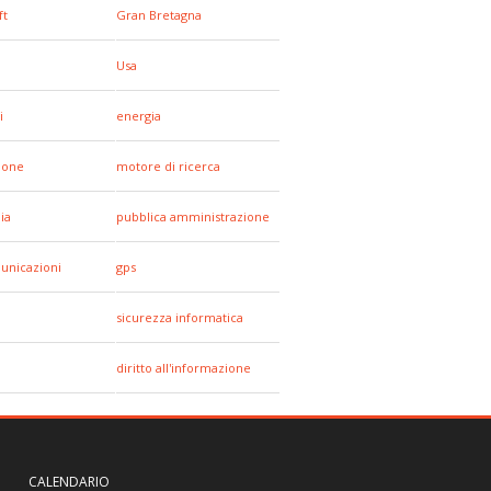
ft
Gran Bretagna
Usa
i
energia
hone
motore di ricerca
ia
pubblica amministrazione
unicazioni
gps
sicurezza informatica
diritto all'informazione
CALENDARIO