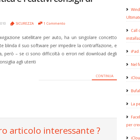
Wind
Ultimat
2010
SICUREZZA
1 Commento
Call 
igazione satellitare per auto, ha un singolare concetto
installa
te blinda il suo software per impedire la contraffazione, e
iPad 
a, però – se ci sono difficoltà o errori nel download degli
siglia agli utenti
Nel 
CONTINUA
iClou
Bufa
La pe
Face
per cre
ro articolo interessante ?
iClou