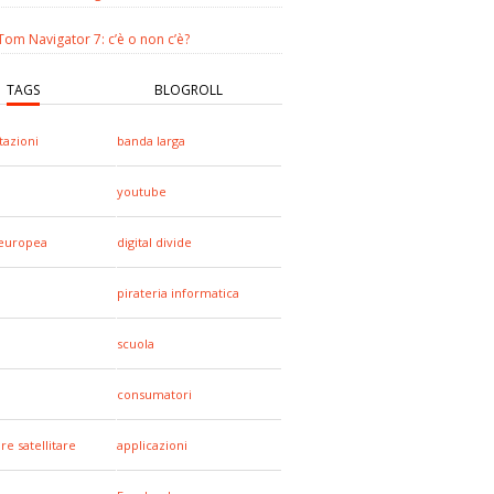
om Navigator 7: c’è o non c’è?
TAGS
BLOGROLL
tazioni
banda larga
youtube
europea
digital divide
pirateria informatica
scuola
consumatori
re satellitare
applicazioni