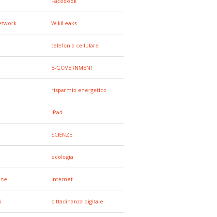
Facebook
network
WikiLeaks
telefonia cellulare
E-GOVERNMENT
risparmio energetico
iPad
SCIENZE
ecologia
one
internet
i
cittadinanza digitale