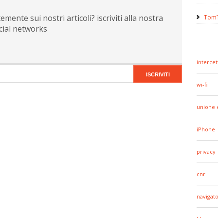
ente sui nostri articoli? iscriviti alla nostra
TomT
cial networks
intercet
wi-fi
unione 
iPhone
privacy
cnr
navigato