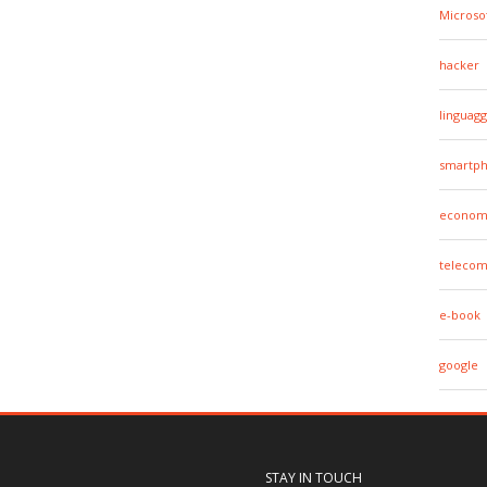
Microso
hacker
linguagg
smartp
econom
telecom
e-book
google
STAY IN TOUCH