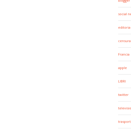
blogger
social 
editoria
censura
Francia
apple
LIBRI
twitter
televisi
trasport