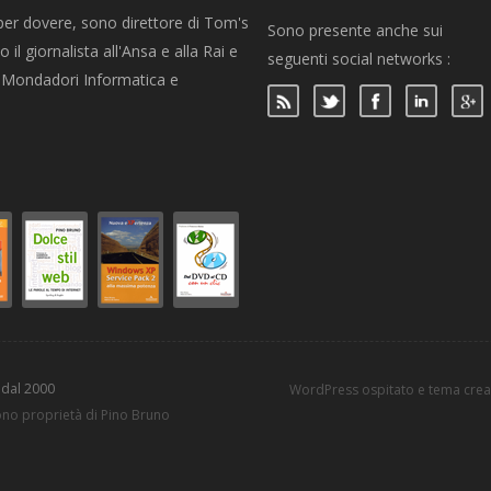
per dovere, sono direttore di Tom's
Sono presente anche sui
 il giornalista all'Ansa e alla Rai e
seguenti social networks :
per Mondadori Informatica e
 dal 2000
WordPress ospitato e tema cre
sono proprietà di Pino Bruno