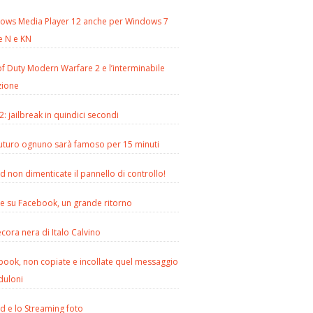
ows Media Player 12 anche per Windows 7
e N e KN
of Duty Modern Warfare 2 e l’interminabile
zione
2: jailbreak in quindici secondi
futuro ognuno sarà famoso per 15 minuti
d non dimenticate il pannello di controllo!
le su Facebook, un grande ritorno
cora nera di Italo Calvino
book, non copiate e incollate quel messaggio
duloni
d e lo Streaming foto