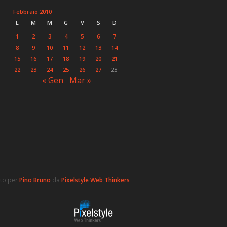
Febbraio 2010
L
M
M
G
V
S
D
1
2
3
4
5
6
7
8
9
10
11
12
13
14
15
16
17
18
19
20
21
22
23
24
25
26
27
28
« Gen
Mar »
ato per
Pino Bruno
da
Pixelstyle Web Thinkers