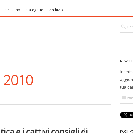
Chi sono
Categorie
Archivio
NEWSLE
Inseris
, 2010
aggior
tua cas
ca e i cattivi consigli di
POST P