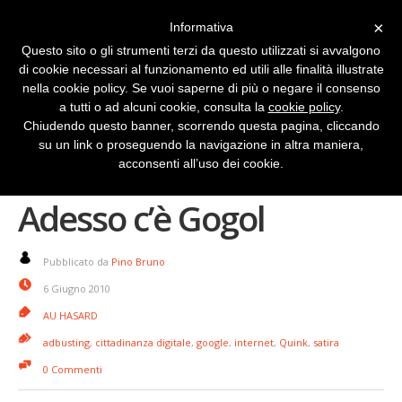
×
Informativa
Questo sito o gli strumenti terzi da questo utilizzati si avvalgono
di cookie necessari al funzionamento ed utili alle finalità illustrate
nella cookie policy. Se vuoi saperne di più o negare il consenso
a tutti o ad alcuni cookie, consulta la
cookie policy
.
Chiudendo questo banner, scorrendo questa pagina, cliccando
su un link o proseguendo la navigazione in altra maniera,
Google? Roba da vecchi.
acconsenti all’uso dei cookie.
Adesso c’è Gogol
Pubblicato da
Pino Bruno
6 Giugno 2010
AU HASARD
adbusting
,
cittadinanza digitale
,
google
,
internet
,
Quink
,
satira
0 Commenti