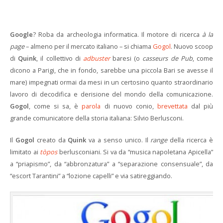
Google
? Roba da archeologia informatica. Il motore di ricerca
à la
page
– almeno per il mercato italiano – si chiama
Gogol
. Nuovo scoop
di
Quink
, il collettivo di
adbuster
baresi (o
casseurs de Pub
, come
dicono a Parigi, che in fondo, sarebbe una piccola Bari se avesse il
mare) impegnati ormai da mesi in un certosino quanto straordinario
lavoro di decodifica e derisione del mondo della comunicazione.
Gogol
, come si sa, è
parola
di nuovo conio,
brevettata
dal più
grande comunicatore della storia italiana: Silvio Berlusconi.
Il
Gogol
creato da
Quink
va a senso unico. Il
range
della ricerca è
limitato ai
tòpos
berlusconiani. Si va da “musica napoletana Apicella”
a “priapismo”, da “abbronzatura” a “separazione consensuale”, da
“escort Tarantini” a “lozione capelli” e via satireggiando.