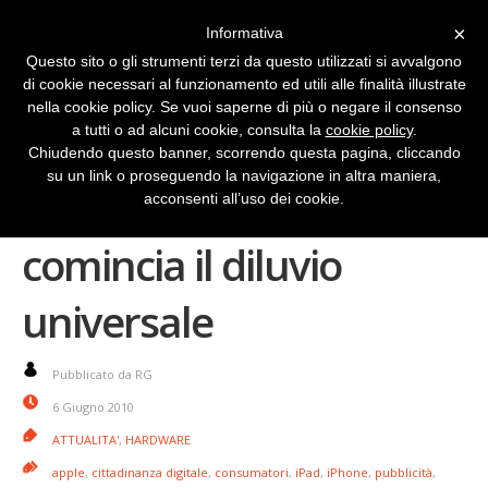
×
Informativa
Questo sito o gli strumenti terzi da questo utilizzati si avvalgono
di cookie necessari al funzionamento ed utili alle finalità illustrate
nella cookie policy. Se vuoi saperne di più o negare il consenso
a tutti o ad alcuni cookie, consulta la
cookie policy
.
Chiudendo questo banner, scorrendo questa pagina, cliccando
su un link o proseguendo la navigazione in altra maniera,
iPhone: domani alle 19
acconsenti all’uso dei cookie.
comincia il diluvio
universale
Pubblicato da RG
6 Giugno 2010
ATTUALITA'
,
HARDWARE
apple
,
cittadinanza digitale
,
consumatori
,
iPad
,
iPhone
,
pubblicità
,