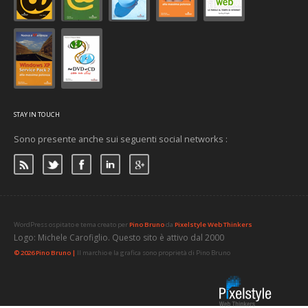
STAY IN TOUCH
Sono presente anche sui seguenti social networks :
WordPress ospitato e tema creato per
Pino Bruno
da
Pixelstyle Web Thinkers
Logo: Michele Carofiglio. Questo sito è attivo dal 2000
© 2026 Pino Bruno |
Il marchio e la grafica sono proprietà di Pino Bruno