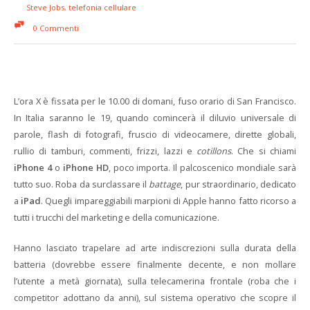
Steve Jobs
,
telefonia cellulare
0 Commenti
L’ora X è fissata per le 10.00 di domani, fuso orario di San Francisco.
In Italia saranno le 19, quando comincerà il diluvio universale di
parole, flash di fotografi, fruscio di videocamere, dirette globali,
rullio di tamburi, commenti, frizzi, lazzi e
cotillons
. Che si chiami
iPhone 4
o
iPhone HD
, poco importa. Il palcoscenico mondiale sarà
tutto suo. Roba da surclassare il
battage
, pur straordinario, dedicato
a
iPad
. Quegli impareggiabili marpioni di Apple hanno fatto ricorso a
tutti i trucchi del marketing e della comunicazione.
Hanno lasciato trapelare ad arte indiscrezioni sulla durata della
batteria (dovrebbe essere finalmente decente, e non mollare
l’utente a metà giornata), sulla telecamerina frontale (roba che i
competitor adottano da anni), sul sistema operativo che scopre il