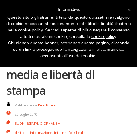
×
Informativa
Questo sito o gli strumenti terzi da questo utilizzati si avvalgono
di cookie necessari al funzionamento ed utili alle finalità illustrate
nella cookie policy. Se vuoi saperne di più o negare il consenso
a tutti o ad alcuni cookie, consulta la
cookie policy
.
Chiudendo questo banner, scorrendo questa pagina, cliccando
su un link o proseguendo la navigazione in altra maniera,
Wikileaks vecchi e nuovi
acconsenti all’uso dei cookie.
media e libertà di
stampa
Pubblicato da
Pino Bruno
26 Luglio 2010
BUONI ESEMPI
,
GIORNALISMI
diritto all'informazione
,
internet
,
WikiLeaks