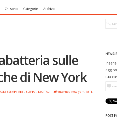
Chi sono
Categorie
Archivio
NEWSLE
cabatteria sulle
Inseris
aggior
che di New York
tua cas
UONI ESEMPI
,
RETI
,
SCENARI DIGITALI
internet
,
new york
,
RETI
,
POST P