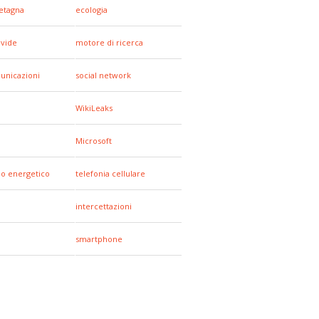
etagna
ecologia
ivide
motore di ricerca
unicazioni
social network
WikiLeaks
Microsoft
io energetico
telefonia cellulare
intercettazioni
smartphone