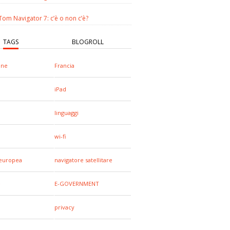
om Navigator 7: c’è o non c’è?
TAGS
BLOGROLL
one
Francia
iPad
linguaggi
wi-fi
europea
navigatore satellitare
e
E-GOVERNMENT
privacy