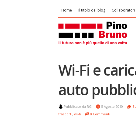
Home
Il titolo del blog
Collaboratori
Wi-Fi e cari
auto pubbli
Pubblicato da RG
5 Agosto 2010
B
trasporti
,
wi-fi
0 Commenti