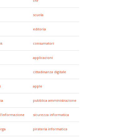
cnr
scuola
editoria
ok
consumatori
applicazioni
cittadinanza digitale
i
apple
ia
pubblica amministrazione
all'informazione
sicurezza informatica
arga
pirateria informatica