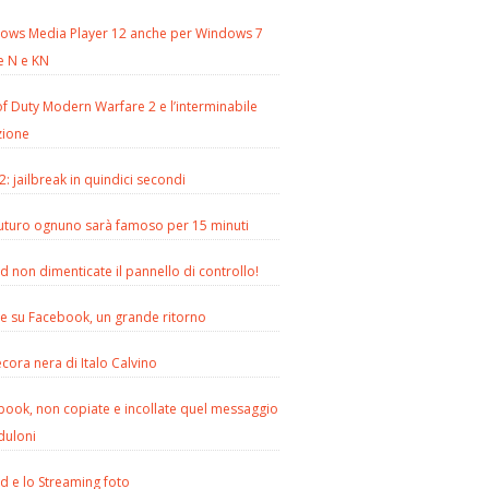
ows Media Player 12 anche per Windows 7
e N e KN
of Duty Modern Warfare 2 e l’interminabile
zione
2: jailbreak in quindici secondi
futuro ognuno sarà famoso per 15 minuti
d non dimenticate il pannello di controllo!
le su Facebook, un grande ritorno
cora nera di Italo Calvino
book, non copiate e incollate quel messaggio
duloni
d e lo Streaming foto