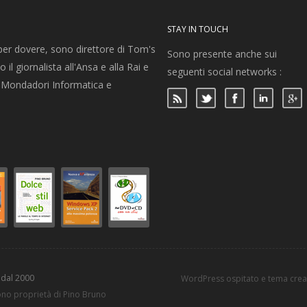
STAY IN TOUCH
per dovere, sono direttore di Tom's
Sono presente anche sui
 il giornalista all'Ansa e alla Rai e
seguenti social networks :
per Mondadori Informatica e
 dal 2000
WordPress ospitato e tema cre
sono proprietà di Pino Bruno