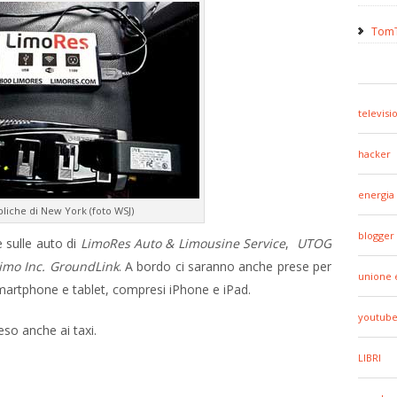
TomT
televisi
hacker
energia
bliche di New York (foto WSJ)
blogger
e sulle auto di
LimoRes Auto & Limousine Service
,
UTOG
Limo Inc. GroundLink
. A bordo ci saranno anche prese per
unione 
, smartphone e tablet, compresi iPhone e iPad.
youtub
eso anche ai taxi.
LIBRI