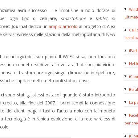
Wind
iniziativa avrà successo – le limousine a nolo dotate di
Ultimat
per ogni tipo di cellulare,
smartphone
e
tablet
, si
treet Journal
dedica un
ampio articolo
al progetto di Alex
Call 
 servizi wireless nelle stazioni della metropolitana di New
installa
iPad 
 tecnologici del suo piano. Il Wi-Fi, si sa, non funziona
Nel 
ssario connettersi di volta in volta all’hot spot più vicino.
 pensa di trasformare ogni singola limousine in ripetitore,
iClou
soché capillare della metropoli statunitense.
Bufa
 ci sono stati gli stessi ostacoli quando è stato introdotto
 credito, alla fine del 2007. I primi tempi la connessione
La pe
to dei clienti paga il taxi o l’auto a nolo con la moneta
Face
la tecnologia è in rapida evoluzione, e la rete wireless di
per cre
colo.
iClou