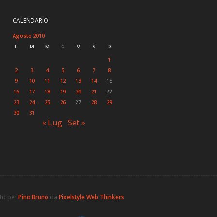
CALENDARIO
Agosto 2010
L
M
M
G
V
S
D
1
2
3
4
5
6
7
8
9
10
11
12
13
14
15
16
17
18
19
20
21
22
23
24
25
26
27
28
29
30
31
« Lug
Set »
ato per
Pino Bruno
da
Pixelstyle Web Thinkers