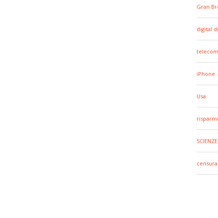
Gran Br
digital d
telecom
iPhone
Usa
risparm
SCIENZE
censura