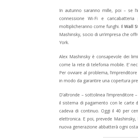
In autunno saranno mille, poi – se l’
connessione Wi-Fi e caricabatteria 
moltiplicheranno come funghi. Il
Wall S
Mashinsky, socio di un’impresa che offre
York.
Alex Mashinsky è consapevole dei limiti
come la rete di telefonia mobile. E’ nece
Per ovviare al problema, l’imprenditore
in modo da garantire una copertura pres
D’altronde – sottolinea l’imprenditore –
il sistema di pagamento con le carte di
cadeva di continuo. Oggi il 40 per cen
elettronica. E poi, prevede Mashinsky, 
nuova generazione abbatterà ogni osta