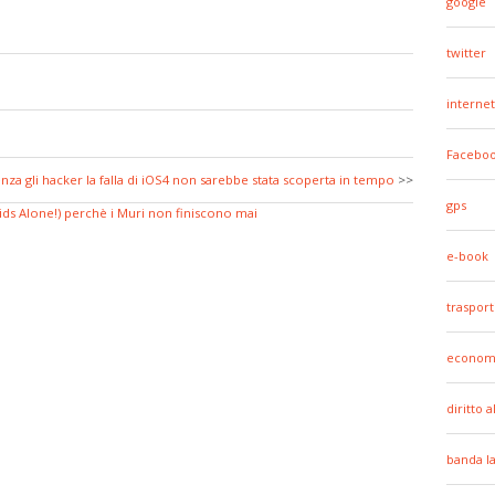
google
twitter
internet
Facebo
nza gli hacker la falla di iOS4 non sarebbe stata scoperta in tempo
>>
gps
ids Alone!) perchè i Muri non finiscono mai
e-book
trasport
econom
diritto 
banda l