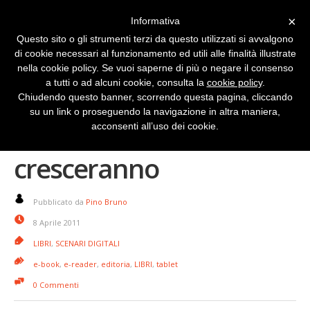
×
Informativa
Questo sito o gli strumenti terzi da questo utilizzati si avvalgono
di cookie necessari al funzionamento ed utili alle finalità illustrate
nella cookie policy. Se vuoi saperne di più o negare il consenso
a tutti o ad alcuni cookie, consulta la
cookie policy
.
Chiudendo questo banner, scorrendo questa pagina, cliccando
su un link o proseguendo la navigazione in altra maniera,
eBook: sono pochi ma
acconsenti all’uso dei cookie.
cresceranno
Pubblicato da
Pino Bruno
8 Aprile 2011
LIBRI
,
SCENARI DIGITALI
e-book
,
e-reader
,
editoria
,
LIBRI
,
tablet
0 Commenti