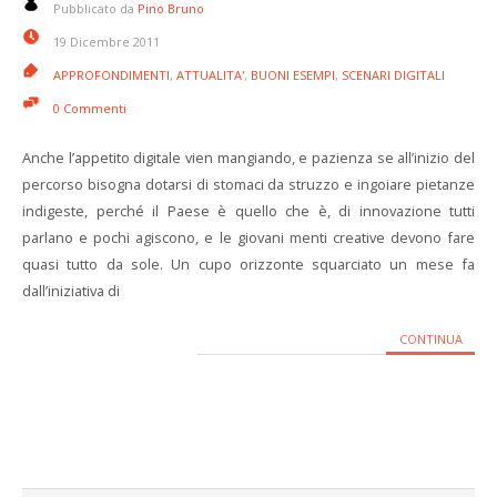
Pubblicato da
Pino Bruno
19 Dicembre 2011
APPROFONDIMENTI
,
ATTUALITA'
,
BUONI ESEMPI
,
SCENARI DIGITALI
0 Commenti
Anche l’appetito digitale vien mangiando, e pazienza se all’inizio del
percorso bisogna dotarsi di stomaci da struzzo e ingoiare pietanze
indigeste, perché il Paese è quello che è, di innovazione tutti
parlano e pochi agiscono, e le giovani menti creative devono fare
quasi tutto da sole. Un cupo orizzonte squarciato un mese fa
dall’iniziativa di
CONTINUA