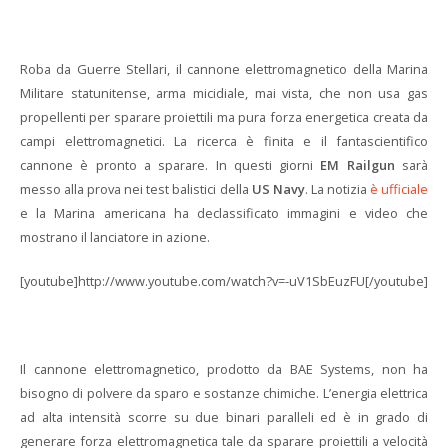
Roba da Guerre Stellari, il cannone elettromagnetico della Marina
Militare statunitense, arma micidiale, mai vista, che non usa gas
propellenti per sparare proiettili ma pura forza energetica creata da
campi elettromagnetici. La ricerca è finita e il fantascientifico
cannone è pronto a sparare. In questi giorni
EM Railgun
sarà
messo alla prova nei test balistici della
US Navy
. La notizia
è ufficiale
e la Marina americana ha declassificato immagini e video che
mostrano il lanciatore in azione.
[youtube]http://www.youtube.com/watch?v=-uV1SbEuzFU[/youtube]
Il cannone elettromagnetico, prodotto da BAE Systems, non ha
bisogno di polvere da sparo e sostanze chimiche. L’energia elettrica
ad alta intensità scorre su due binari paralleli ed è in grado di
generare forza elettromagnetica tale da sparare proiettili a velocità