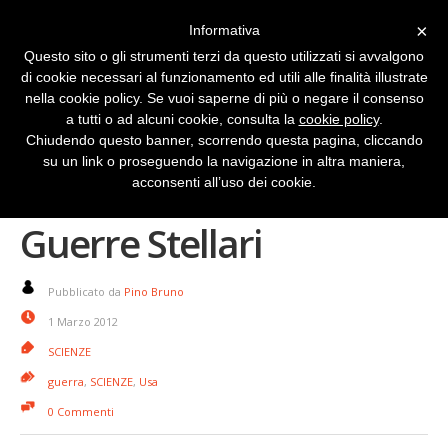
×
Informativa
Questo sito o gli strumenti terzi da questo utilizzati si avvalgono
di cookie necessari al funzionamento ed utili alle finalità illustrate
nella cookie policy. Se vuoi saperne di più o negare il consenso
a tutti o ad alcuni cookie, consulta la
cookie policy
.
Chiudendo questo banner, scorrendo questa pagina, cliccando
su un link o proseguendo la navigazione in altra maniera,
EM Railgun cannone da
acconsenti all’uso dei cookie.
Guerre Stellari
Pubblicato da
Pino Bruno
1 Marzo 2012
SCIENZE
guerra
,
SCIENZE
,
Usa
0 Commenti