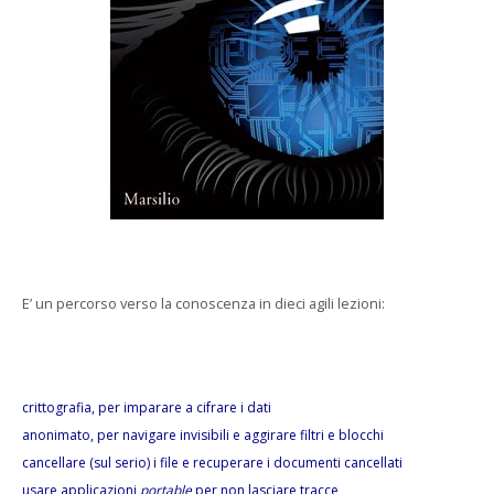
E’ un percorso verso la conoscenza in dieci agili lezioni:
crittografia, per imparare a cifrare i dati
anonimato, per navigare invisibili e aggirare filtri e blocchi
cancellare (sul serio) i file e recuperare i documenti cancellati
usare applicazioni
portable
per non lasciare tracce