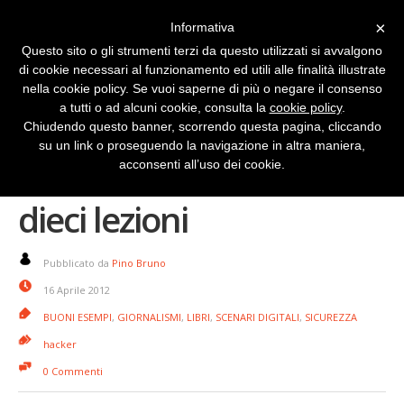
×
Informativa
Questo sito o gli strumenti terzi da questo utilizzati si avvalgono
di cookie necessari al funzionamento ed utili alle finalità illustrate
nella cookie policy. Se vuoi saperne di più o negare il consenso
a tutti o ad alcuni cookie, consulta la
cookie policy
.
Chiudendo questo banner, scorrendo questa pagina, cliccando
su un link o proseguendo la navigazione in altra maniera,
Il giornalista hacker in
acconsenti all’uso dei cookie.
dieci lezioni
Pubblicato da
Pino Bruno
16 Aprile 2012
BUONI ESEMPI
,
GIORNALISMI
,
LIBRI
,
SCENARI DIGITALI
,
SICUREZZA
hacker
0 Commenti