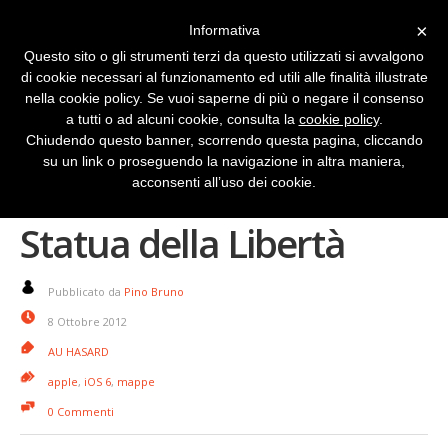
×
Informativa
Questo sito o gli strumenti terzi da questo utilizzati si avvalgono
di cookie necessari al funzionamento ed utili alle finalità illustrate
nella cookie policy. Se vuoi saperne di più o negare il consenso
a tutti o ad alcuni cookie, consulta la
cookie policy
.
Chiudendo questo banner, scorrendo questa pagina, cliccando
su un link o proseguendo la navigazione in altra maniera,
Apple ha raddrizzato la
acconsenti all’uso dei cookie.
Statua della Libertà
Pubblicato da
Pino Bruno
8 Ottobre 2012
AU HASARD
apple
,
iOS 6
,
mappe
0 Commenti