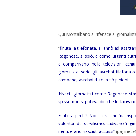
Qui Montalbano si riferisce al giornalist
“
finuta la tilefonata, si annò ad assitt
Ragonese, si spiò, e come lui tanti autri
e comparivano nelle televisioni cchi
giornalista serio gli avrebbi tilefonat
campane, avrebbi ditto la sò pinioni.
‘Nveci i giornalisti come Ragonese stav
spisso non si poteva diri che lo facivan
E allora pirchì? Non c’era che ‘na rispo
volontari del servilismo, cadivano ‘n gin
nenti: erano nasciuti accussì”
(pagine 54