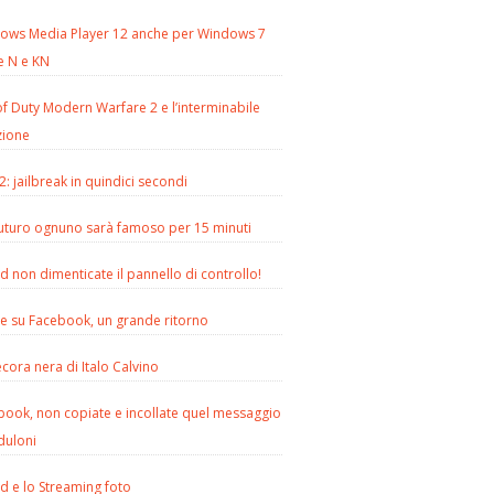
ows Media Player 12 anche per Windows 7
e N e KN
of Duty Modern Warfare 2 e l’interminabile
zione
2: jailbreak in quindici secondi
futuro ognuno sarà famoso per 15 minuti
d non dimenticate il pannello di controllo!
le su Facebook, un grande ritorno
cora nera di Italo Calvino
book, non copiate e incollate quel messaggio
duloni
d e lo Streaming foto