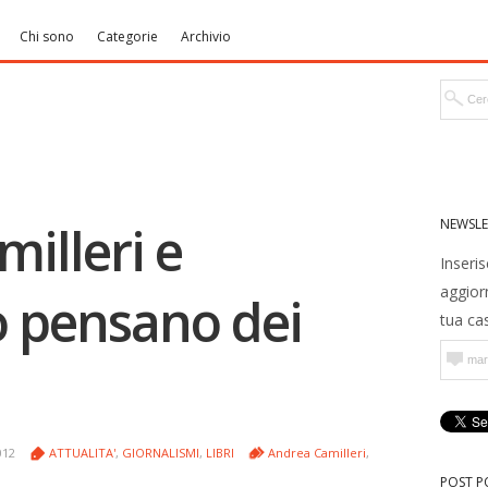
Chi sono
Categorie
Archivio
NEWSLE
illeri e
Inseris
aggior
 pensano dei
tua cas
012
ATTUALITA'
,
GIORNALISMI
,
LIBRI
Andrea Camilleri
,
POST P