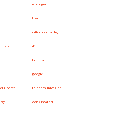
ecologia
Usa
cittadinanza digitale
etagna
iPhone
Francia
google
di ricerca
telecomunicazioni
arga
consumatori