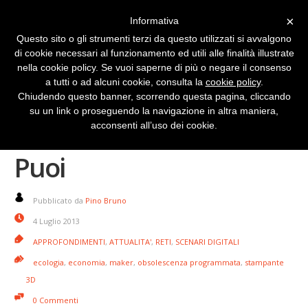
×
Informativa
Questo sito o gli strumenti terzi da questo utilizzati si avvalgono
di cookie necessari al funzionamento ed utili alle finalità illustrate
nella cookie policy. Se vuoi saperne di più o negare il consenso
a tutti o ad alcuni cookie, consulta la
cookie policy
.
Chiudendo questo banner, scorrendo questa pagina, cliccando
su un link o proseguendo la navigazione in altra maniera,
Maker ripara il mondo.
acconsenti all’uso dei cookie.
Puoi
Pubblicato da
Pino Bruno
4 Luglio 2013
APPROFONDIMENTI
,
ATTUALITA'
,
RETI
,
SCENARI DIGITALI
ecologia
,
economia
,
maker
,
obsolescenza programmata
,
stampante
3D
0 Commenti