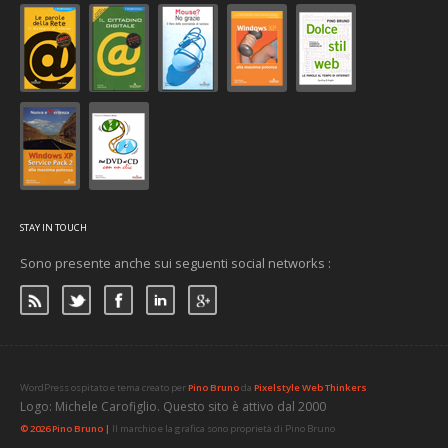
STAY IN TOUCH
Sono presente anche sui seguenti social networks :
WordPress ospitato e tema creato per
Pino Bruno
da
Pixelstyle Web Thinkers
Logo: Michele Carofiglio. Questo sito è attivo dal 2000
© 2026 Pino Bruno |
Il marchio e la grafica sono proprietà di Pino Bruno