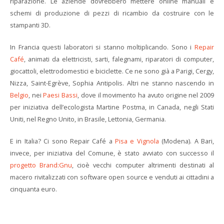
riparazione. Le aziende dovrebbero mettere online manuali e
schemi di produzione di pezzi di ricambio da costruire con le
stampanti 3D.
In Francia questi laboratori si stanno moltiplicando. Sono i
Repair
Café
, animati da elettricisti, sarti, falegnami, riparatori di computer,
giocattoli, elettrodomestici e biciclette. Ce ne sono già a Parigi, Cergy,
Nizza, Saint-Egrève, Sophia Antipolis. Altri ne stanno nascendo in
Belgio
, nei
Paesi Bassi
, dove il movimento ha avuto origine nel 2009
per iniziativa dell’ecologista Martine Postma, in Canada, negli Stati
Uniti, nel Regno Unito, in Brasile, Lettonia, Germania.
E in Italia? Ci sono Repair Café a
Pisa e Vignola
(Modena). A Bari,
invece, per iniziativa del Comune, è stato avviato con successo il
progetto Brand:Gnu
, cioè vecchi computer altrimenti destinati al
macero rivitalizzati con software open source e venduti ai cittadini a
cinquanta euro.