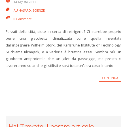
14 Agosto 2013
AU HASARD
,
SCIENZE
0 Commenti
Forzati della città, siete in cerca di refrigerio? Ci starebbe proprio
bene una giacchetta climatizzata come quella inventata
dall’ingegnere Wilhelm Stork, del Karlsruhe Institute of Technology.
Si chiama KlimaJack, e a vederla è bruttina assai. Sembra più un
giubbotto antiproiettile che un gilet da passeggio, ma presto ci
lavoreranno su anche gli stilisti e sarà tutta un’altra cosa. Intanto
CONTINUA
Hai Trovato il nostro articolo