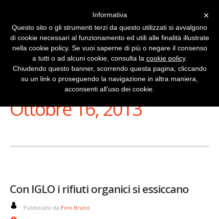
×
Informativa
Questo sito o gli strumenti terzi da questo utilizzati si avvalgono
di cookie necessari al funzionamento ed utili alle finalità illustrate
nella cookie policy. Se vuoi saperne di più o negare il consenso
a tutti o ad alcuni cookie, consulta la
cookie policy
.
Chiudendo questo banner, scorrendo questa pagina, cliccando
su un link o proseguendo la navigazione in altra maniera,
Stai Visualizzando
acconsenti all’uso dei cookie.
Ottobre 16, 2013
Con IGLO i rifiuti organici si essiccano
Pubblicato da
Pino Bruno