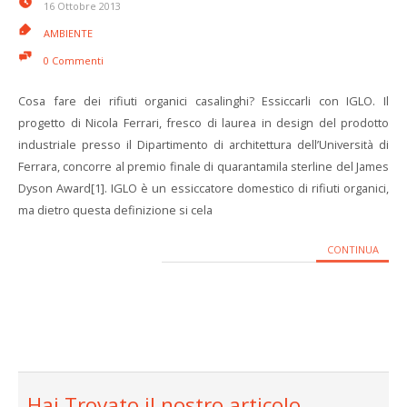
16 Ottobre 2013
AMBIENTE
0 Commenti
Cosa fare dei rifiuti organici casalinghi? Essiccarli con IGLO. Il
progetto di Nicola Ferrari, fresco di laurea in design del prodotto
industriale presso il Dipartimento di architettura dell’Università di
Ferrara, concorre al premio finale di quarantamila sterline del James
Dyson Award[1]. IGLO è un essiccatore domestico di rifiuti organici,
ma dietro questa definizione si cela
CONTINUA
Hai Trovato il nostro articolo