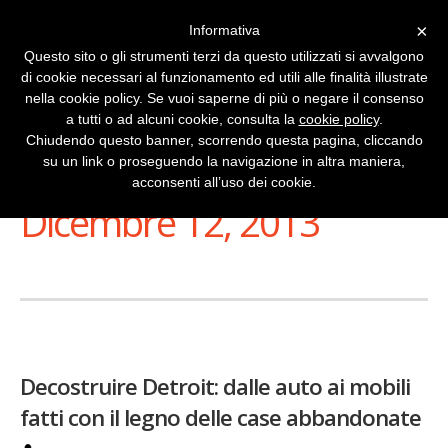
×
Informativa
Questo sito o gli strumenti terzi da questo utilizzati si avvalgono
di cookie necessari al funzionamento ed utili alle finalità illustrate
nella cookie policy. Se vuoi saperne di più o negare il consenso
a tutti o ad alcuni cookie, consulta la
cookie policy
.
Chiudendo questo banner, scorrendo questa pagina, cliccando
su un link o proseguendo la navigazione in altra maniera,
Stai Visualizzando
acconsenti all’uso dei cookie.
Dicembre 12, 2013
Decostruire Detroit: dalle auto ai mobili
fatti con il legno delle case abbandonate