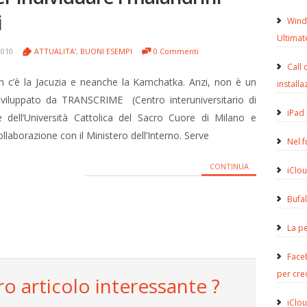
i
Wind
Ultimat
2010
ATTUALITA'
,
BUONI ESEMPI
0 Commenti
Call 
on c’è la Jacuzia e neanche la Kamchatka. Anzi, non è un
installa
 sviluppato da TRANSCRIME (Centro interuniversitario di
iPad 
le dell’Università Cattolica del Sacro Cuore di Milano e
collaborazione con il Ministero dell’Interno. Serve
Nel 
CONTINUA
iClou
Bufa
La pe
Face
per cre
ro articolo interessante ?
iClou