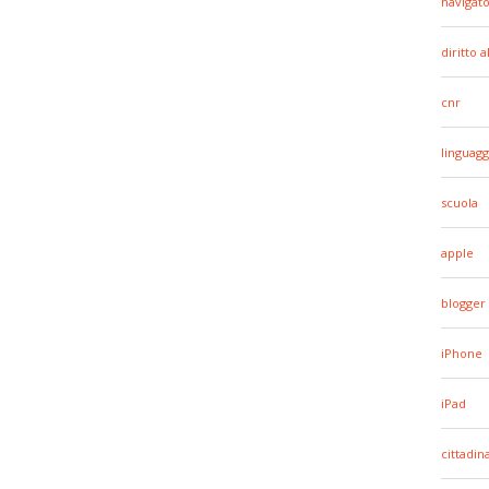
navigato
diritto 
cnr
linguagg
scuola
apple
blogger
iPhone
iPad
cittadin