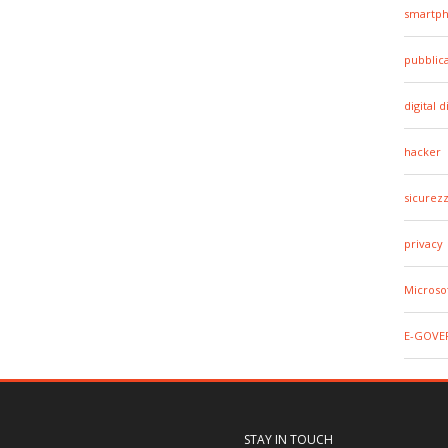
smartp
pubblic
digital d
hacker
sicurez
privacy
Microso
E-GOVE
STAY IN TOUCH