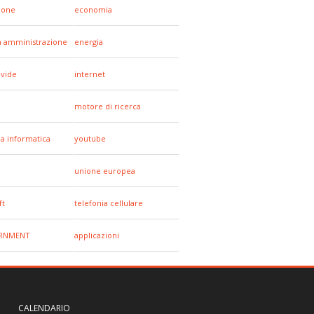
hone
economia
a amministrazione
energia
ivide
internet
motore di ricerca
za informatica
youtube
unione europea
ft
telefonia cellulare
RNMENT
applicazioni
CALENDARIO