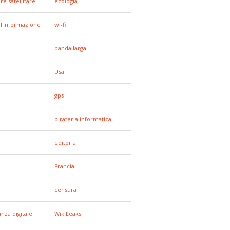
re satellitare
ecologia
all'informazione
wi-fi
banda larga
i
Usa
gps
pirateria informatica
editoria
Francia
censura
anza digitale
WikiLeaks