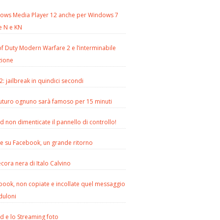
ows Media Player 12 anche per Windows 7
e N e KN
of Duty Modern Warfare 2 e l’interminabile
zione
2: jailbreak in quindici secondi
futuro ognuno sarà famoso per 15 minuti
d non dimenticate il pannello di controllo!
le su Facebook, un grande ritorno
cora nera di Italo Calvino
book, non copiate e incollate quel messaggio
duloni
d e lo Streaming foto