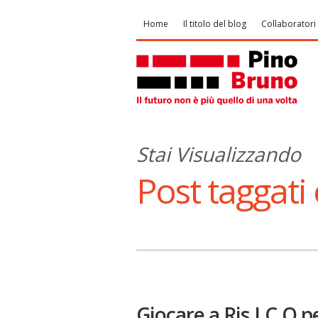
Home
Il titolo del blog
Collaboratori
Stai Visualizzando
Post taggati 
Giocare a Ris.I.C.O p