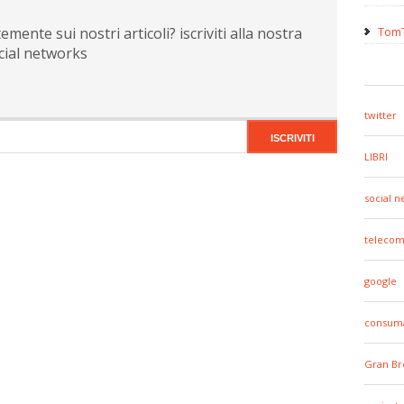
ente sui nostri articoli? iscriviti alla nostra
TomT
cial networks
twitter
LIBRI
social 
telecom
google
consuma
Gran Br