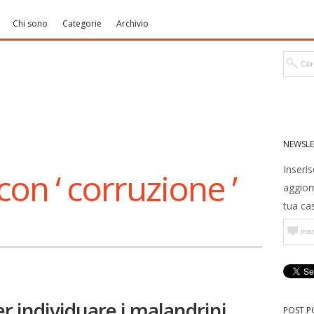
Chi sono
Categorie
Archivio
NEWSLE
Inseris
con ‘ corruzione ’
aggior
tua cas
er individuare i malandrini
POST P