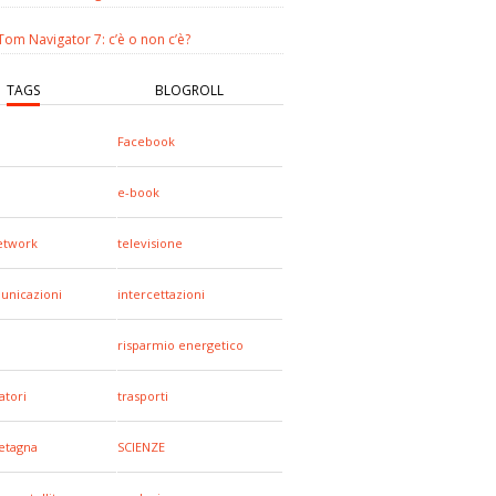
om Navigator 7: c’è o non c’è?
TAGS
BLOGROLL
Facebook
e-book
network
televisione
unicazioni
intercettazioni
risparmio energetico
tori
trasporti
etagna
SCIENZE