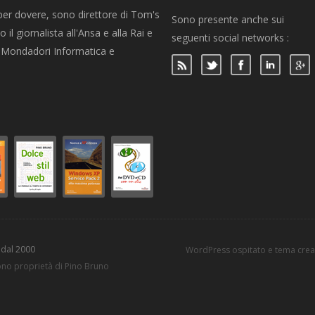
per dovere, sono direttore di Tom's
Sono presente anche sui
 il giornalista all'Ansa e alla Rai e
seguenti social networks :
per Mondadori Informatica e
 dal 2000
WordPress ospitato e tema cre
sono proprietà di Pino Bruno