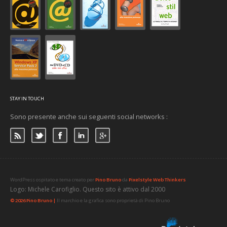
STAY IN TOUCH
Sono presente anche sui seguenti social networks :
WordPress ospitato e tema creato per
Pino Bruno
da
Pixelstyle Web Thinkers
Logo: Michele Carofiglio. Questo sito è attivo dal 2000
© 2026 Pino Bruno |
Il marchio e la grafica sono proprietà di Pino Bruno