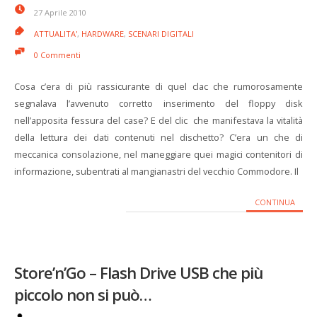
27 Aprile 2010
ATTUALITA'
,
HARDWARE
,
SCENARI DIGITALI
0 Commenti
Cosa c’era di più rassicurante di quel clac che rumorosamente
segnalava l’avvenuto corretto inserimento del floppy disk
nell’apposita fessura del case? E del clic che manifestava la vitalità
della lettura dei dati contenuti nel dischetto? C’era un che di
meccanica consolazione, nel maneggiare quei magici contenitori di
informazione, subentrati al mangianastri del vecchio Commodore. Il
CONTINUA
Store’n’Go – Flash Drive USB che più
piccolo non si può…