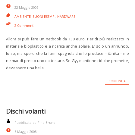
22 Maggio 2009
AMBIENTE
,
BUONI ESEMPI
,
HARDWARE
2 Commenti
Allora si può fare un netbook da 130 euro! Per di più realizzato in
materiale bioplastico e a ricarica anche solare. E’ solo un annuncio,
lo so, ma spero che la farm spagnola che lo produce – iUnika – me
ne mandi presto uno da testare. Se Gyy mantiene ciò che promette,
dev’essere una bella
CONTINUA
Dischi volanti
Pubblicato da Pino Bruno
5 Maggio 2008