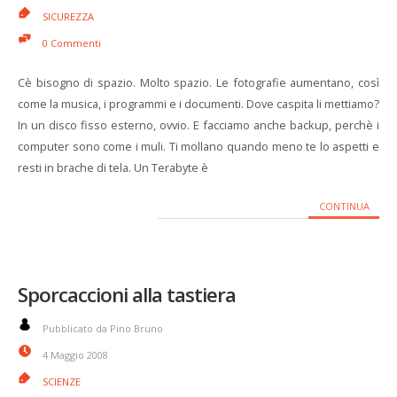
SICUREZZA
0 Commenti
Cè bisogno di spazio. Molto spazio. Le fotografie aumentano, così
come la musica, i programmi e i documenti. Dove caspita li mettiamo?
In un disco fisso esterno, ovvio. E facciamo anche backup, perchè i
computer sono come i muli. Ti mollano quando meno te lo aspetti e
resti in brache di tela. Un Terabyte è
CONTINUA
Sporcaccioni alla tastiera
Pubblicato da Pino Bruno
4 Maggio 2008
SCIENZE