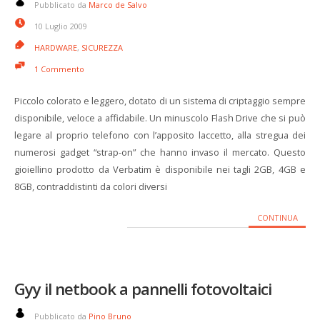
Pubblicato da
Marco de Salvo
10 Luglio 2009
HARDWARE
,
SICUREZZA
1 Commento
Piccolo colorato e leggero, dotato di un sistema di criptaggio sempre
disponibile, veloce a affidabile. Un minuscolo Flash Drive che si può
legare al proprio telefono con l’apposito laccetto, alla stregua dei
numerosi gadget “strap-on” che hanno invaso il mercato. Questo
gioiellino prodotto da Verbatim è disponibile nei tagli 2GB, 4GB e
8GB, contraddistinti da colori diversi
CONTINUA
Gyy il netbook a pannelli fotovoltaici
Pubblicato da
Pino Bruno