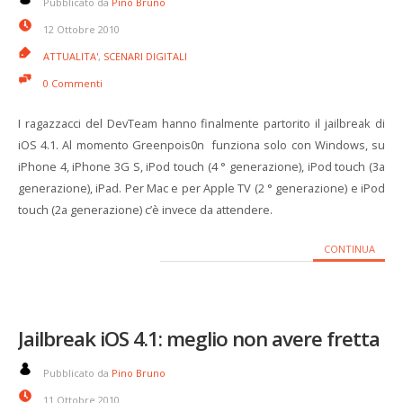
Pubblicato da
Pino Bruno
12 Ottobre 2010
ATTUALITA'
,
SCENARI DIGITALI
0 Commenti
I ragazzacci del DevTeam hanno finalmente partorito il jailbreak di
iOS 4.1. Al momento Greenpois0n funziona solo con Windows, su
iPhone 4, iPhone 3G S, iPod touch (4 ° generazione), iPod touch (3a
generazione), iPad. Per Mac e per Apple TV (2 ° generazione) e iPod
touch (2a generazione) c’è invece da attendere.
CONTINUA
Jailbreak iOS 4.1: meglio non avere fretta
Pubblicato da
Pino Bruno
11 Ottobre 2010