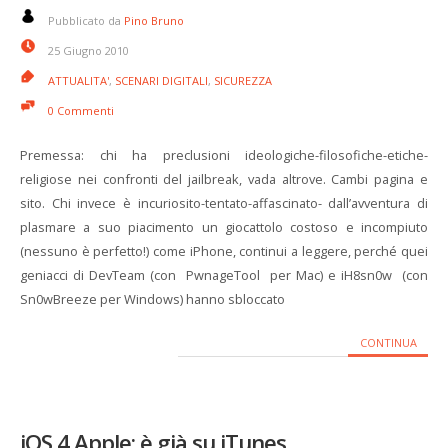
Pubblicato da
Pino Bruno
25 Giugno 2010
ATTUALITA'
,
SCENARI DIGITALI
,
SICUREZZA
0 Commenti
Premessa: chi ha preclusioni ideologiche-filosofiche-etiche-
religiose nei confronti del jailbreak, vada altrove. Cambi pagina e
sito. Chi invece è incuriosito-tentato-affascinato- dall’avventura di
plasmare a suo piacimento un giocattolo costoso e incompiuto
(nessuno è perfetto!) come iPhone, continui a leggere, perché quei
geniacci di DevTeam (con PwnageTool per Mac) e iH8sn0w (con
Sn0wBreeze per Windows) hanno sbloccato
CONTINUA
iOS 4 Apple: è già su iTunes