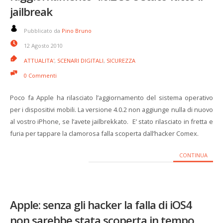
jailbreak
Pubblicato da
Pino Bruno
12 Agosto 2010
ATTUALITA'
,
SCENARI DIGITALI
,
SICUREZZA
0 Commenti
Poco fa Apple ha rilasciato l’aggiornamento del sistema operativo
per i dispositivi mobili. La versione 4.0.2 non aggiunge nulla di nuovo
al vostro iPhone, se l’avete jailbrekkato. E’ stato rilasciato in fretta e
furia per tappare la clamorosa falla scoperta dall’hacker Comex.
CONTINUA
Apple: senza gli hacker la falla di iOS4
non sarebbe stata scoperta in tempo