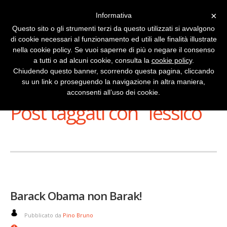
×
Informativa
Questo sito o gli strumenti terzi da questo utilizzati si avvalgono
di cookie necessari al funzionamento ed utili alle finalità illustrate
nella cookie policy. Se vuoi saperne di più o negare il consenso
a tutti o ad alcuni cookie, consulta la
cookie policy
.
Chiudendo questo banner, scorrendo questa pagina, cliccando
su un link o proseguendo la navigazione in altra maniera,
Stai Visualizzando
acconsenti all’uso dei cookie.
Post taggati con ‘ lessico ’
Barack Obama non Barak!
Pubblicato da
Pino Bruno