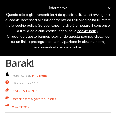
×
Informativa
Questo sito o gli strumenti terzi da questo utilizzati si avvalgono
di cookie necessari al funzionamento ed utili alle finalità illustrate
nella cookie policy. Se vuoi saperne di più o negare il consenso
a tutti o ad alcuni cookie, consulta la
cookie policy
.
Chiudendo questo banner, scorrendo questa pagina, cliccando
su un link o proseguendo la navigazione in altra maniera,
Barack Obama non
acconsenti all’uso dei cookie.
Barak!
Pubblicato da
Pino Bruno
16 Novembre 2011
DIVERTISSEMENTS
barack obama
,
governo
,
lessico
0 Commenti