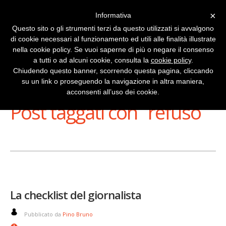
×
Informativa
Questo sito o gli strumenti terzi da questo utilizzati si avvalgono
di cookie necessari al funzionamento ed utili alle finalità illustrate
nella cookie policy. Se vuoi saperne di più o negare il consenso
a tutti o ad alcuni cookie, consulta la
cookie policy
.
Chiudendo questo banner, scorrendo questa pagina, cliccando
su un link o proseguendo la navigazione in altra maniera,
Stai Visualizzando
acconsenti all’uso dei cookie.
Post taggati con ‘ refuso ’
La checklist del giornalista
Pubblicato da
Pino Bruno