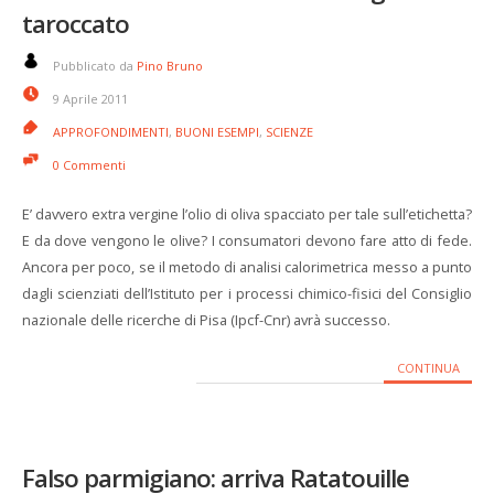
taroccato
Pubblicato da
Pino Bruno
9 Aprile 2011
APPROFONDIMENTI
,
BUONI ESEMPI
,
SCIENZE
0 Commenti
E’ davvero extra vergine l’olio di oliva spacciato per tale sull’etichetta?
E da dove vengono le olive? I consumatori devono fare atto di fede.
Ancora per poco, se il metodo di analisi calorimetrica messo a punto
dagli scienziati dell’Istituto per i processi chimico-fisici del Consiglio
nazionale delle ricerche di Pisa (Ipcf-Cnr) avrà successo.
CONTINUA
Falso parmigiano: arriva Ratatouille