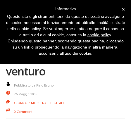
×
Informativa
Questo sito o gli strumenti terzi da questo utilizzati si avvalgono
di cookie necessari al funzionamento ed utili alle finalità illustrate
nella cookie policy. Se vuoi saperne di più o negare il consenso
a tutti o ad alcuni cookie, consulta la
cookie policy
.
Chiudendo questo banner, scorrendo questa pagina, cliccando
su un link o proseguendo la navigazione in altra maniera,
Giornalismo prossimo
acconsenti all’uso dei cookie.
venturo
Pubblicato da Pino Bruno
26 Maggio 2008
GIORNALISMI
,
SCENARI DIGITALI
0 Commenti