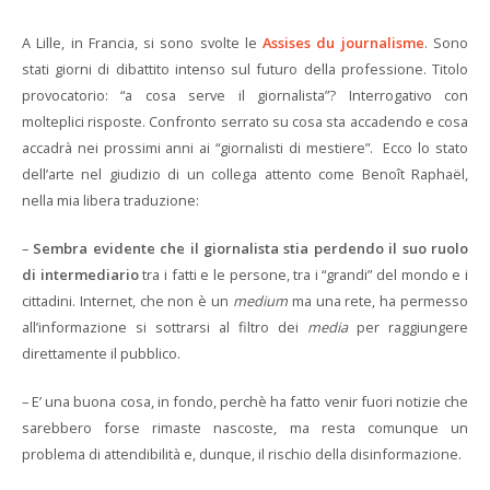
A Lille, in Francia, si sono svolte le
Assises du journalisme
. Sono
stati giorni di dibattito intenso sul futuro della professione. Titolo
provocatorio: “a cosa serve il giornalista”? Interrogativo con
molteplici risposte. Confronto serrato su cosa sta accadendo e cosa
accadrà nei prossimi anni ai “giornalisti di mestiere”. Ecco lo stato
dell’arte nel giudizio di un collega attento come Benoît Raphaël,
nella mia libera traduzione:
–
Sembra evidente che il giornalista stia perdendo il suo ruolo
di intermediario
tra i fatti e le persone, tra i “grandi” del mondo e i
cittadini. Internet, che non è un
medium
ma una rete, ha permesso
all’informazione si sottrarsi al filtro dei
media
per raggiungere
direttamente il pubblico.
– E’ una buona cosa, in fondo, perchè ha fatto venir fuori notizie che
sarebbero forse rimaste nascoste, ma resta comunque un
problema di attendibilità e, dunque, il rischio della disinformazione.