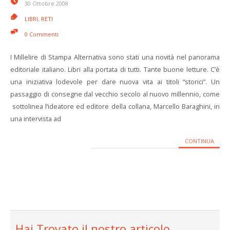
30 Ottobre 2008
LIBRI
,
RETI
0 Commenti
I Millelire di Stampa Alternativa sono stati una novità nel panorama
editoriale italiano. Libri alla portata di tutti. Tante buone letture. C’è
una iniziativa lodevole per dare nuova vita ai titoli “storici”. Un
passaggio di consegne dal vecchio secolo al nuovo millennio, come
sottolinea l’ideatore ed editore della collana, Marcello Baraghini, in
una intervista ad
CONTINUA
Hai Trovato il nostro articolo