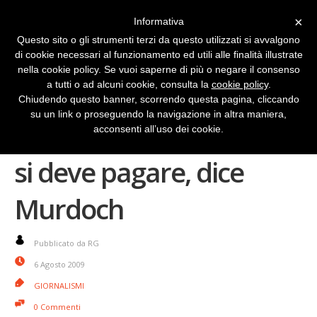
×
Informativa
Questo sito o gli strumenti terzi da questo utilizzati si avvalgono
di cookie necessari al funzionamento ed utili alle finalità illustrate
nella cookie policy. Se vuoi saperne di più o negare il consenso
a tutti o ad alcuni cookie, consulta la
cookie policy
.
Chiudendo questo banner, scorrendo questa pagina, cliccando
su un link o proseguendo la navigazione in altra maniera,
Il giornalismo di qualità
acconsenti all’uso dei cookie.
si deve pagare, dice
Murdoch
Pubblicato da RG
6 Agosto 2009
GIORNALISMI
0 Commenti