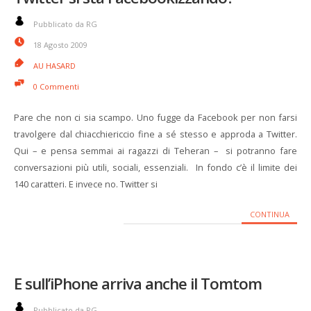
Pubblicato da RG
18 Agosto 2009
AU HASARD
0 Commenti
Pare che non ci sia scampo. Uno fugge da Facebook per non farsi
travolgere dal chiacchiericcio fine a sé stesso e approda a Twitter.
Qui – e pensa semmai ai ragazzi di Teheran – si potranno fare
conversazioni più utili, sociali, essenziali. In fondo c’è il limite dei
140 caratteri. E invece no. Twitter si
CONTINUA
E sull’iPhone arriva anche il Tomtom
Pubblicato da RG