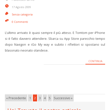
17 Agosto 2009
Senza categoria
0 Commenti
L’ultimo arrivato è quasi sempre il più atteso. E Tomtom per iPhone
si è fatto davvero attendere. Sbarca su App Store parecchio tempo
dopo Navigon e iGo My way e subito i riflettori si spostano sul
blasonato neonato olandese.
CONTINUA
« Precedente
1
2
3
4
5
Successivo »