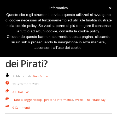
×
Informativa
Questo sito o gli strumenti terzi da questo utilizzati si avvalgono
di cookie necessari al funzionamento ed utili alle finalità illustrate
nella cookie policy. Se vuoi saperne di più o negare il consenso
a tutti o ad alcuni cookie, consulta la
cookie policy
.
Chiudendo questo banner, scorrendo questa pagina, cliccando
su un link o proseguendo la navigazione in altra maniera,
Ultimo assedio alla Baia
acconsenti all’uso dei cookie.
dei Pirati?
Pubblicato da
Pino Bruno
30 Settembre 2009
ATTUALITA'
Francia
,
legge Hadopi
,
pirateria informatica
,
Svezia
,
The Pirate Bay
0 Commenti