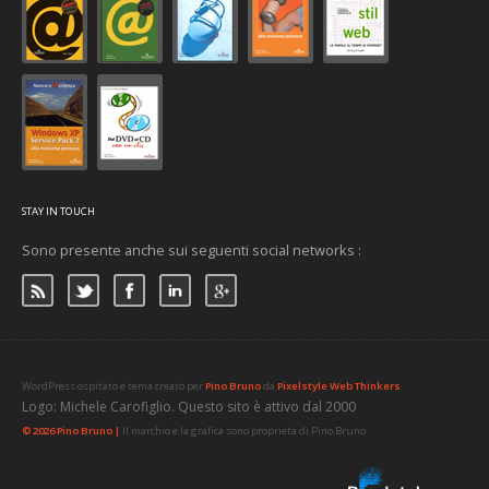
STAY IN TOUCH
Sono presente anche sui seguenti social networks :
WordPress ospitato e tema creato per
Pino Bruno
da
Pixelstyle Web Thinkers
Logo: Michele Carofiglio. Questo sito è attivo dal 2000
© 2026 Pino Bruno |
Il marchio e la grafica sono proprietà di Pino Bruno