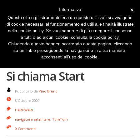
×
Informativa
Questo sito o gli strumenti terzi da questo utilizzati si avvalgono
di cookie necessari al funzionamento ed utili alle finalità illustrate
nella cookie policy. Se vuoi saperne di più o negare il consenso
a tutti o ad alcuni cookie, consulta la
cookie policy
.
Chiudendo questo banner, scorrendo questa pagina, cliccando
su un link o proseguendo la navigazione in altra maniera,
Ecco il nuovo TomTom.
acconsenti all’uso dei cookie.
Si chiama Start
Pubblicato da
Pino Bruno
8 Ottobre 2009
HARDWARE
navigatore satellitare
,
TomTom
0 Commenti