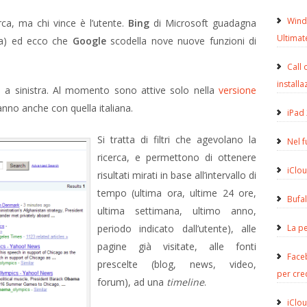
Wind
rca, ma chi vince è l’utente.
Bing
di Microsoft guadagna
Ultimat
ora) ed ecco che
Google
scodella nove nuove funzioni di
Call 
installa
le a sinistra. Al momento sono attive solo nella
versione
nno anche con quella italiana.
iPad 
Si tratta di filtri che agevolano la
Nel 
ricerca, e permettono di ottenere
iClou
risultati mirati in base all’intervallo di
tempo (ultima ora, ultime 24 ore,
Bufa
ultima settimana, ultimo anno,
periodo indicato dall’utente), alle
La pe
pagine già visitate, alle fonti
Face
prescelte (blog, news, video,
per cre
forum), ad una
timeline
.
iClou