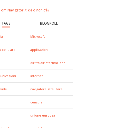
om Navigator 7: c’è o non c’è?
TAGS
BLOGROLL
ia
Microsoft
a cellulare
applicazioni
i
diritto all'informazione
unicazioni
internet
ivide
navigatore satellitare
censura
unione europea