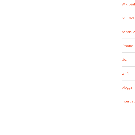
WikiLea
SCIENZE
banda l
iPhone
Usa
wi-fi
blogger
intercet