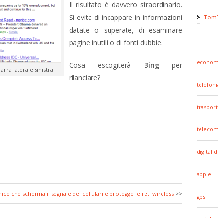
Il risultato è davvero straordinario.
Si evita di incappare in informazioni
TomT
datate o superate, di esaminare
pagine inutili o di fonti dubbie.
econom
Cosa escogiterà
Bing
per
arra laterale sinistra
rilanciare?
telefoni
trasport
telecom
digital d
apple
nice che scherma il segnale dei cellulari e protegge le reti wireless
>>
gps