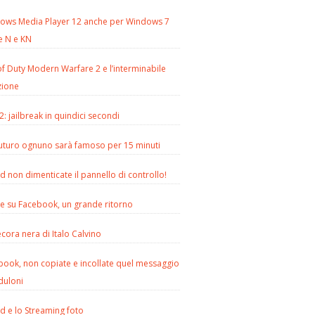
ows Media Player 12 anche per Windows 7
e N e KN
of Duty Modern Warfare 2 e l’interminabile
zione
2: jailbreak in quindici secondi
futuro ognuno sarà famoso per 15 minuti
d non dimenticate il pannello di controllo!
le su Facebook, un grande ritorno
cora nera di Italo Calvino
book, non copiate e incollate quel messaggio
duloni
d e lo Streaming foto