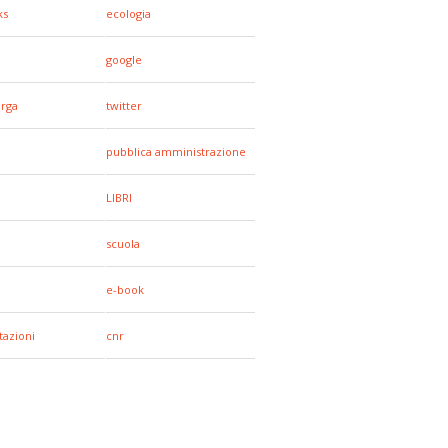
ks
ecologia
google
arga
twitter
pubblica amministrazione
LIBRI
scuola
e-book
tazioni
cnr