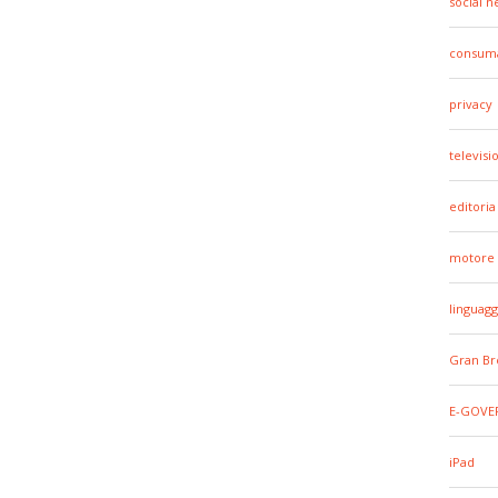
social 
consuma
privacy
televisi
editoria
motore 
linguagg
Gran Br
E-GOVE
iPad