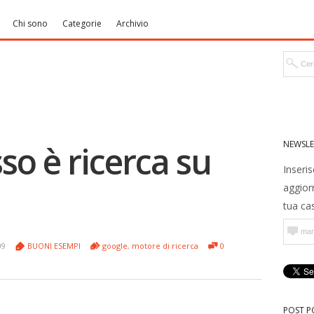
Chi sono
Categorie
Archivio
NEWSLE
so è ricerca su
Inseris
aggior
tua cas
09
BUONI ESEMPI
google
,
motore di ricerca
0
POST P