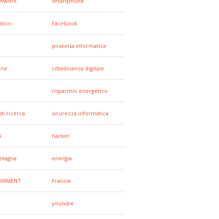
network
smartphone
tori
Facebook
pirateria informatica
one
cittadinanza digitale
risparmio energetico
di ricerca
sicurezza informatica
i
hacker
etagna
energia
RNMENT
Francia
youtube