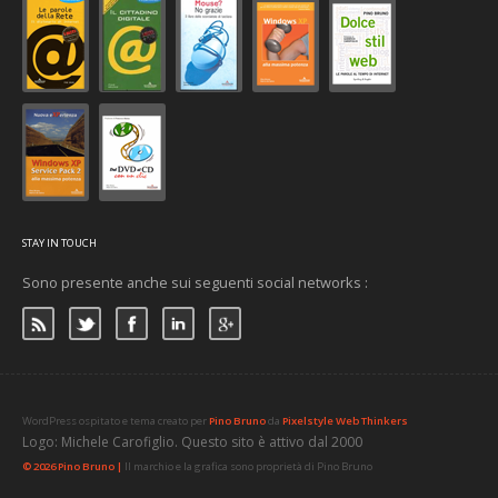
STAY IN TOUCH
Sono presente anche sui seguenti social networks :
WordPress ospitato e tema creato per
Pino Bruno
da
Pixelstyle Web Thinkers
Logo: Michele Carofiglio. Questo sito è attivo dal 2000
© 2026 Pino Bruno |
Il marchio e la grafica sono proprietà di Pino Bruno