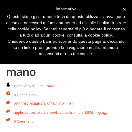
×
Informativa
Questo sito o gli strumenti terzi da questo utilizzati si avvalgono
di cookie necessari al funzionamento ed utili alle finalità illustrate
nella cookie policy. Se vuoi saperne di più o negare il consenso
a tutti o ad alcuni cookie, consulta la
cookie policy
.
Chiudendo questo banner, scorrendo questa pagina, cliccando
su un link o proseguendo la navigazione in altra maniera,
eBook con il freno a
acconsenti all’uso dei cookie.
mano
Pubblicato da
Pino Bruno
8 Gennaio 2010
APPROFONDIMENTI
,
ATTUALITA'
,
LIBRI
apple
,
consumatori
,
e-book
,
editoria
,
kindle
,
LIBRI
,
linguaggi
0 Commenti