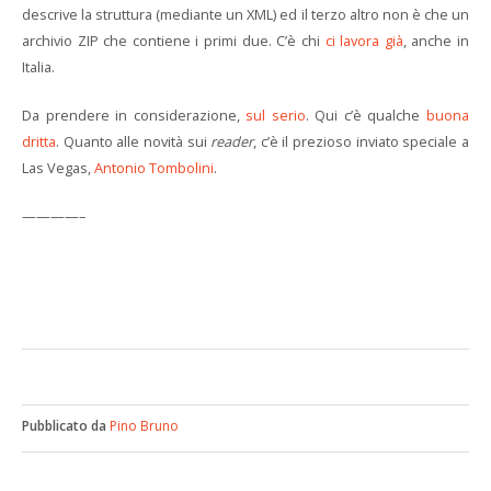
descrive la struttura (mediante un XML) ed il terzo altro non è che un
archivio ZIP che contiene i primi due. C’è chi
ci lavora già
, anche in
Italia.
Da prendere in considerazione,
sul serio
. Qui c’è qualche
buona
dritta
. Quanto alle novità sui
reader
, c’è il prezioso inviato speciale a
Las Vegas,
Antonio Tombolini
.
————–
Pubblicato da
Pino Bruno