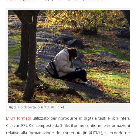
Digitale o di carta, purchè sia libro!
E’ un formato
utilizzato per riprodurre in digitale testi e libri interi.
Ciascun EPUB è composto da 3 file: il primo contiene le informazioni
relative alla formattazione del contenuto (in XHTML), il secondo ne