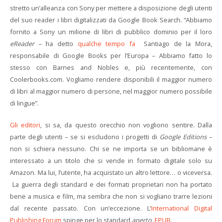
stretto un’alleanza con Sony per mettere a disposizione degli utenti
del suo reader i libri digitalizzati da Google Book Search. “Abbiamo
fornito a Sony un milione di libri di pubblico dominio per il loro
eReader
– ha detto
qualche tempo fa
Santiago de la Mora,
responsabile di Google Books per l’Europa – Abbiamo fatto lo
stesso con Barnes and Nobles e, più recentemente, con
Coolerbooks.com. Vogliamo rendere disponibili il maggior numero
di libri al maggior numero di persone, nel maggior numero possibile
di lingue”.
Gli editori
, si sa, da questo orecchio non vogliono sentire. Dalla
parte degli utenti – se si escludono i progetti di
Google Editions
–
non si schiera nessuno. Chi se ne importa se un bibliomane è
interessato a un titolo che si vende in formato digitale solo su
Amazon. Ma lui, l’utente, ha acquistato un altro lettore… o viceversa.
La guerra degli standard e dei formati proprietari non ha portato
bene a musica e film, ma sembra che non si vogliano trarre lezioni
dal recente passato. Con un’eccezione. L’
International Digital
Publishing Forum
spinge per lo standard
aperto
.EPUB
.