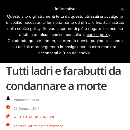
×
Informativa
Questo sito o gli strumenti terzi da questo utilizzati si avvalgono
di cookie necessari al funzionamento ed utili alle finalità illustrate
nella cookie policy. Se vuoi saperne di più o negare il consenso
a tutti o ad alcuni cookie, consulta la
cookie policy
.
Chiudendo questo banner, scorrendo questa pagina, cliccando
su un link o proseguendo la navigazione in altra maniera,
I giornalisti iraniani?
acconsenti all’uso dei cookie.
Tutti ladri e farabutti da
condannare a morte
Pubblicato da RG
26 Gennaio 2010
ATTUALITA'
,
GIORNALISMI
censura
,
diritto all'informazione