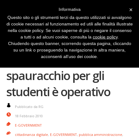
×
Informativa
Questo sito o gli strumenti terzi da questo utilizzati si avvalgono
di cookie necessari al funzionamento ed utili alle finalità illustrate
nella cookie policy. Se vuoi saperne di più o negare il consenso
a tutti o ad alcuni cookie, consulta la
cookie policy
.
Chiudendo questo banner, scorrendo questa pagina, cliccando
su un link o proseguendo la navigazione in altra maniera,
Scuola Mia lo
acconsenti all’uso dei cookie.
spauracchio per gli
studenti è operativo
Pubblicato da RG
18 Febbraio 2010
E-GOVERNMENT
cittadinanza digitale
,
E-GOVERNMENT
,
pubblica amministrazione
,