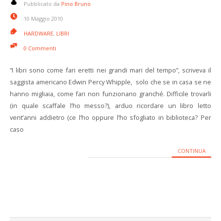
Pubblicato da
Pino Bruno
10 Maggio 2010
HARDWARE
,
LIBRI
0 Commenti
“I libri sono come fari eretti nei grandi mari del tempo”, scriveva il
saggista americano Edwin Percy Whipple, solo che se in casa se ne
hanno migliaia, come fari non funzionano granché. Difficile trovarli
(in quale scaffale l’ho messo?), arduo ricordare un libro letto
vent’anni addietro (ce l’ho oppure l’ho sfogliato in biblioteca? Per
caso
CONTINUA