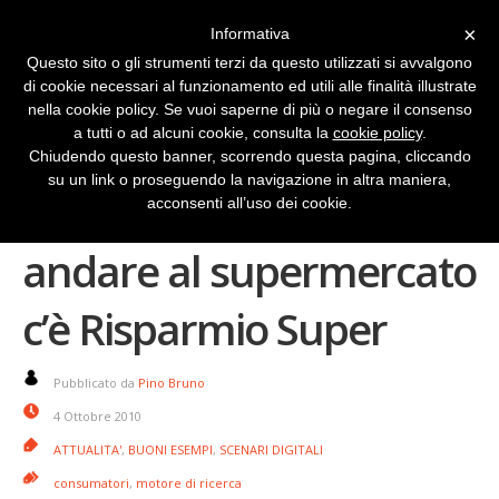
×
Informativa
Questo sito o gli strumenti terzi da questo utilizzati si avvalgono
di cookie necessari al funzionamento ed utili alle finalità illustrate
nella cookie policy. Se vuoi saperne di più o negare il consenso
a tutti o ad alcuni cookie, consulta la
cookie policy
.
Chiudendo questo banner, scorrendo questa pagina, cliccando
su un link o proseguendo la navigazione in altra maniera,
C’è grossa crisi: prima di
acconsenti all’uso dei cookie.
andare al supermercato
c’è Risparmio Super
Pubblicato da
Pino Bruno
4 Ottobre 2010
ATTUALITA'
,
BUONI ESEMPI
,
SCENARI DIGITALI
consumatori
,
motore di ricerca