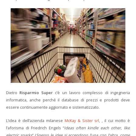
Dietro
Risparmio Super
c’è un lavoro complesso di ingegneria
informatica, anche perché il database di prezzi e prodotti deve
essere continuamente aggiornato e sistematizzato.
L’idea è dell’azienda milanese
McKay & Sister srl
, , il cui motto è
l’aforisma di Friedrich Engels “
Ideas often kindle each other, like
electric sparks
” (
Spesso le idee si accendono l’una con l’altra, come