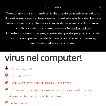
×
Informativa
Questo sito o gli strumenti terzi da questo utilizzati si avvalgono
di cookie necessari al funzionamento ed utili alle finalità illustrate
nella cookie policy. Se vuoi saperne di più o negare il consenso
a tutti o ad alcuni cookie, consulta la
cookie policy
.
Chiudendo questo banner, scorrendo questa pagina, cliccando
su un link o proseguendo la navigazione in altra maniera,
Sicurezza: aiuto ci ho il
acconsenti all’uso dei cookie.
virus nel computer!
Pubblicato da RG
5 Ottobre 2010
ATTUALITA'
,
RETI
,
SCENARI DIGITALI
,
SICUREZZA
consumatori
,
google
,
malware
,
Microsoft
,
pirateria informatica
,
sicurezza informatica
,
trojan horse
,
virus
0 Commenti